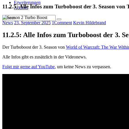
Erweiterungen
11.2.5: Alle Infos zum Turboboost der 3. Season vo
Addons
News
23. September 2025
1
Comment
Kevin Hildebrand
11.2.5: Alle Infos zum Turboboost der 3.
Der Turboboost der 3. Season von
World of Warcraft: The War Withi
Alle Infos gibt es zusätzlich in der Videonews.
Folgt mir gerne auf YouTube
, um keine News zu verpassen.