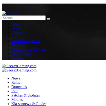
News
Raids
Dungeons
PvP
Patches & Updates
Mounts
Klassennews & Guides
Erweiterungen
Addons
News
Raids
Dungeons
PvP
Patches & Updates
Mounts
Klassennews & Guides