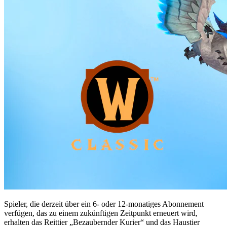
Spieler, die derzeit über ein 6- oder 12-monatiges Abonnement
verfügen, das zu einem zukünftigen Zeitpunkt erneuert wird,
erhalten das Reittier „Bezaubernder Kurier“ und das Haustier