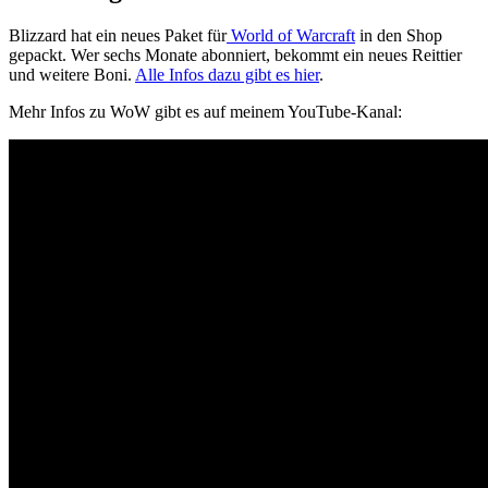
Blizzard hat ein neues Paket für
World of Warcraft
in den Shop
gepackt. Wer sechs Monate abonniert, bekommt ein neues Reittier
und weitere Boni.
Alle Infos dazu gibt es hier
.
Mehr Infos zu WoW gibt es auf meinem YouTube-Kanal: