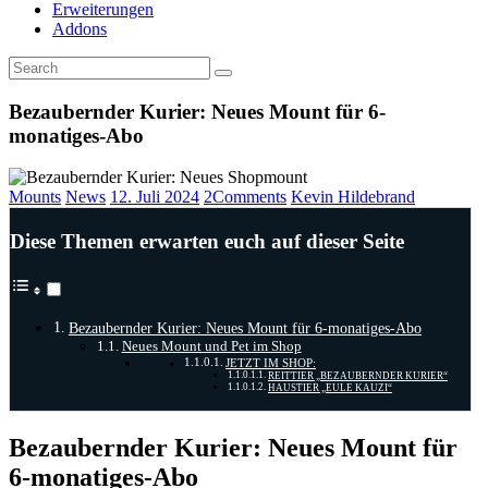
Erweiterungen
Addons
Bezaubernder Kurier: Neues Mount für 6-
monatiges-Abo
Mounts
News
12. Juli 2024
2
Comments
Kevin Hildebrand
Diese Themen erwarten euch auf dieser Seite
Bezaubernder Kurier: Neues Mount für 6-monatiges-Abo
Neues Mount und Pet im Shop
JETZT IM SHOP:
REITTIER „BEZAUBERNDER KURIER“
HAUSTIER „EULE KAUZI“
Bezaubernder Kurier: Neues Mount für
6-monatiges-Abo