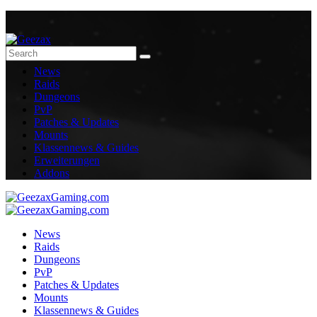
News
Raids
Dungeons
PvP
Patches & Updates
Mounts
Klassennews & Guides
Erweiterungen
Addons
News
Raids
Dungeons
PvP
Patches & Updates
Mounts
Klassennews & Guides