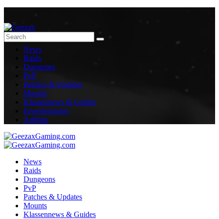
News
Raids
Dungeons
PvP
Patches & Updates
Mounts
Klassennews & Guides
Erweiterungen
Addons
News
Raids
Dungeons
PvP
Patches & Updates
Mounts
Klassennews & Guides