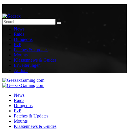
News
Raids
Dungeons
PvP
Patches & Updates
Mounts
Klassennews & Guides
Erweiterungen
Addons
News
Raids
Dungeons
PvP
Patches & Updates
Mounts
Klassennews & Guides