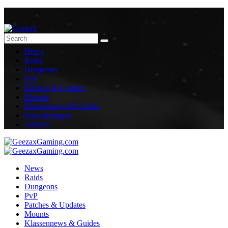
News
Raids
Dungeons
PvP
Patches & Updates
Mounts
Klassennews & Guides
Erweiterungen
Addons
News
Raids
Dungeons
PvP
Patches & Updates
Mounts
Klassennews & Guides