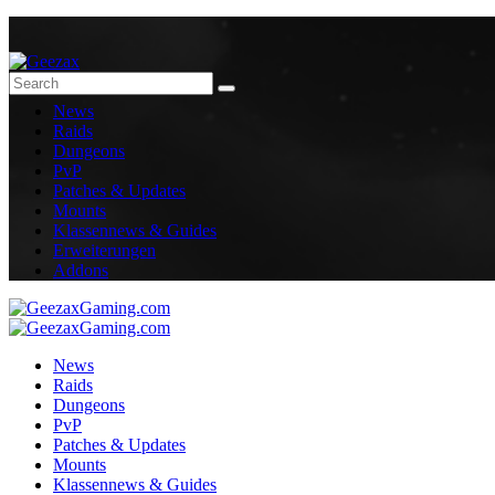
News
Raids
Dungeons
PvP
Patches & Updates
Mounts
Klassennews & Guides
Erweiterungen
Addons
News
Raids
Dungeons
PvP
Patches & Updates
Mounts
Klassennews & Guides