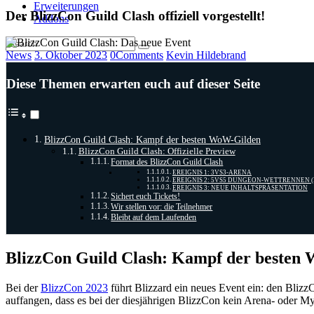
Erweiterungen
Der BlizzCon Guild Clash offiziell vorgestellt!
Addons
News
3. Oktober 2023
0
Comments
Kevin Hildebrand
Diese Themen erwarten euch auf dieser Seite
BlizzCon Guild Clash: Kampf der besten WoW-Gilden
BlizzCon Guild Clash: Offizielle Preview
Format des BlizzCon Guild Clash
EREIGNIS 1: 3VS3-ARENA
EREIGNIS 2: 5VS5 DUNGEON-WETTRENNEN 
EREIGNIS 3: NEUE INHALTSPRÄSENTATION
Sichert euch Tickets!
Wir stellen vor: die Teilnehmer
Bleibt auf dem Laufenden
BlizzCon Guild Clash: Kampf der besten
Bei der
BlizzCon 2023
führt Blizzard ein neues Event ein: den Blizz
auffangen, dass es bei der diesjährigen BlizzCon kein Arena- oder My