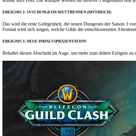
Runde aufs Feld. Die Kämpfe werden als Best-of-5 abgehalten und j
EREIGNIS 2: 5VS5 DUNGEON-WETTRENNEN (MYTHISCH)
Das wird die erste Gelegenheit, die neuen Dungeons der Saison 3 vo
Format wird sich zeigen, welche Gilde die entschlossensten Abenteure
EREIGNIS 3: NEUE INHALTSPRÄSENTATION
Behaltet diesen Abschnitt im Auge, um mehr zum dritten Ereignis z