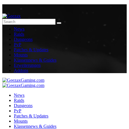
News
Raids
Dungeons
PvP
Patches & Updates
Mounts
Klassennews & Guides
Erweiterungen
Addons
News
Raids
Dungeons
PvP
Patches & Updates
Mounts
Klassennews & Guides