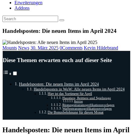
Erweiterungen
Addons
Handelsposten: Die neuen Items im April 2024
Mounts
News
30. März 2025
0
Comments
Kevin Hildebrand
Diese Themen erwarten euch auf dieser Seite
Handelsposten: Die neuen Items im April 2024
Handelsposten in WoW: Alle neuen Items im April 2024
Hier ist das Sortiment für April
Haustiere, Reittiere und Spielzeuge
Reittier
Rüstungstransmogrifikationsvorlagen
Waffentransmogrifikationsvorlagen
Die Bonusbelohnung für diesen Monat
Handelsposten: Die neuen Items im April