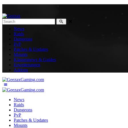
News
Raids
Dungeons
PvP
Patches & Updates
Mounts
Klassennews & Guides
Erweiterungen
Addons
News
Raids
Dungeons
PvP
Patches & Updates
Mounts