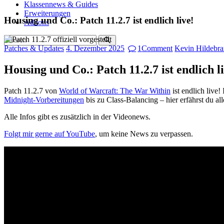
Klassennews & Guides
Erweiterungen
Housing und Co.: Patch 11.2.7 ist endlich live!
Addons
Patches & Updates
4. Dezember 2025
1
Comment
Kevin Hildebr
Housing und Co.: Patch 11.2.7 ist endlich l
Patch 11.2.7 von
World of Warcraft: The War Within
ist endlich live
Midnight-Vorbereitungen
bis zu Class-Balancing – hier erfährst du al
Alle Infos gibt es zusätzlich in der Videonews.
Folgt mir gerne auf YouTube
, um keine News zu verpassen.