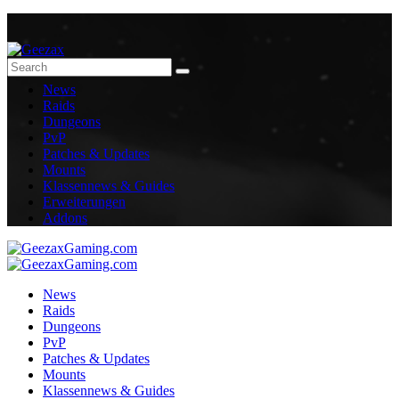
News
Raids
Dungeons
PvP
Patches & Updates
Mounts
Klassennews & Guides
Erweiterungen
Addons
News
Raids
Dungeons
PvP
Patches & Updates
Mounts
Klassennews & Guides