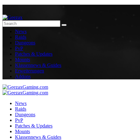
News
Raids
Dungeons
PvP
Patches & Updates
Mounts
Klassennews & Guides
Erweiterungen
Addons
News
Raids
Dungeons
PvP
Patches & Updates
Mounts
Klassennews & Guides