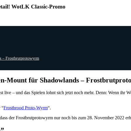
etail! WotLK Classic-Promo
s – Frostbrutprotowyrm
hen-Mount für Shadowlands – Frostbrutpro
st live – und das Spielen lohnt sich jetzt noch mehr. Denn: Wenn ihr Wo
 “
Frostbrood Proto-Wyrm
“.
dass der Frostbrutprotowyrm nur noch bis zum 28. November 2022 erhäl
m”