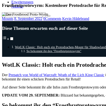
Erweiterungen
Frostbrutprotowyrm: Kostenloser Protodrache für R
Addons
Mounts
8. September 2022
6
Comments
Kevin Hildebrand
Diese Themen erwarten euch auf dieser Seite
WotLK Classic: Holt euch ein Protodrachen-Mount für Shadowland
So bekommt ihr den “Frostbrutprotowyrm”
WotLK Classic: Holt euch ein Protodrac
Der
Prepatch von World of Warcraft: Wrath of the Lich King Classic
i
bekommt ihr einen schicken Protodrachen für Retail!
Auf dieser Seite bekommt ihr alle Infos zum Frostbrutprotowyrm oder
UPDATE VOM 29. SEPTEMBER:
Blizzard hat bekanntgegeben, 
So bekommt ihr den “Frostbrutprotowyr