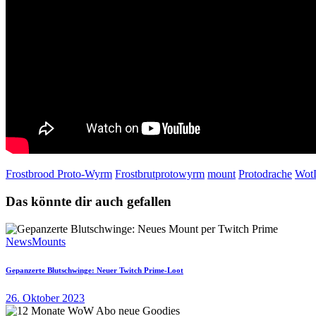
Frostbrood Proto-Wyrm
Frostbrutprotowyrm
mount
Protodrache
Wot
Das könnte dir auch gefallen
News
Mounts
Gepanzerte Blutschwinge: Neuer Twitch Prime-Loot
26. Oktober 2023