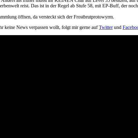
 Anders als früher müsst ihr KEINEN Char auf Level 55 besitzen, auf de
cherbenwelt reist. Das ist in der Regel ab Stufe 58, mit EP-Buff, der noc
ammlung öffnen, da versteckt sich der Frostbrutprotowyrm.
ihr keine News verpassen wollt, folgt mir gerne auf
Twitter
und
Facebo