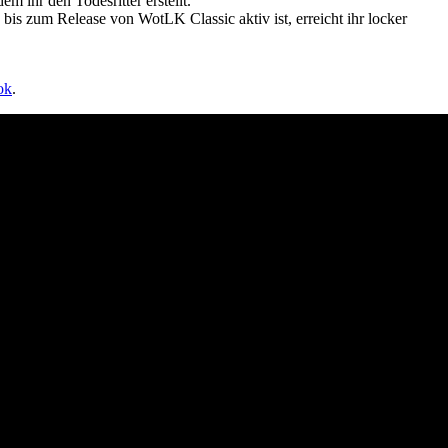
m ihr den Todesritter erstellt.
h bis zum Release von WotLK Classic aktiv ist, erreicht ihr locker
ok
.