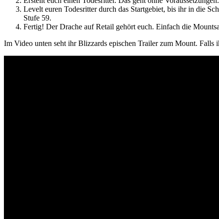
Erstellt euch einen Todesritter. Das geht ohne Voraussetzungen.
Levelt euren Todesritter durch das Startgebiet, bis ihr in die S
Stufe 59.
Fertig! Der Drache auf Retail gehört euch. Einfach die Mounts
Im Video unten seht ihr Blizzards epischen Trailer zum Mount. Falls 