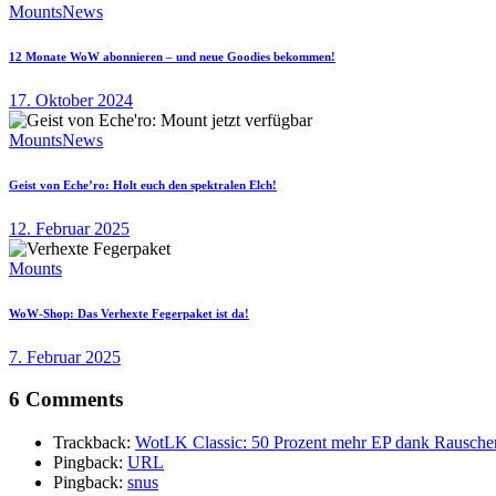
Mounts
News
12 Monate WoW abonnieren – und neue Goodies bekommen!
17. Oktober 2024
Mounts
News
Geist von Eche’ro: Holt euch den spektralen Elch!
12. Februar 2025
Mounts
WoW-Shop: Das Verhexte Fegerpaket ist da!
7. Februar 2025
6 Comments
Trackback:
WotLK Classic: 50 Prozent mehr EP dank Rausche
Pingback:
URL
Pingback:
snus