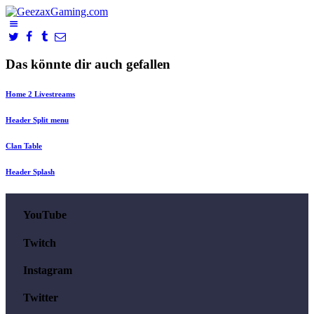
Das könnte dir auch gefallen
Home 2 Livestreams
Header Split menu
Clan Table
Header Splash
YouTube
Twitch
Instagram
Twitter