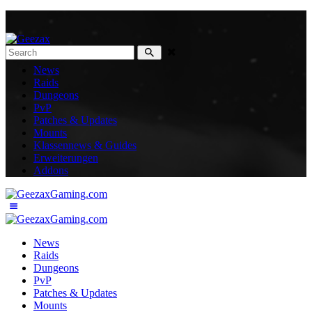
News
Raids
Dungeons
PvP
Patches & Updates
Mounts
Klassennews & Guides
Erweiterungen
Addons
News
Raids
Dungeons
PvP
Patches & Updates
Mounts