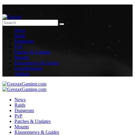
News
Raids
Dungeons
PvP
Patches & Updates
Mounts
Klassennews & Guides
Erweiterungen
Addons
News
Raids
Dungeons
PvP
Patches & Updates
Mounts
Klassennews & Guides