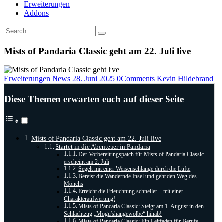
Erweiterungen
Addons
Mists of Pandaria Classic geht am 22. Juli live
Erweiterungen
News
28. Juni 2025
0
Comments
Kevin Hildebrand
Diese Themen erwarten euch auf dieser Seite
Mists of Pandaria Classic geht am 22. Juli live
Startet in die Abenteuer in Pandaria
Der Vorbereitungspatch für Mists of Pandaria Classic
erscheint am 2. Juli
Segelt mit einer Weisenschlange durch die Lüfte
Bereist die Wandernde Insel und geht den Weg des
Mönchs
Erreicht die Erleuchtung schneller – mit einer
Charakteraufwertung!
Mists of Pandaria Classic: Steigt am 1. August in den
Schlachtzug „Mogu’shangewölbe“ hinab!
Mists of Pandaria Classic: Ein Leitfaden für Berufe