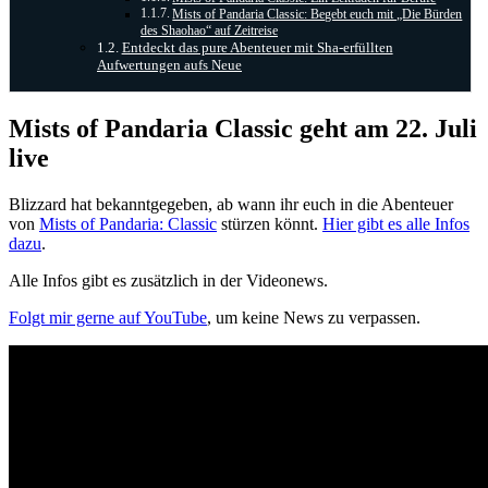
Mists of Pandaria Classic: Begebt euch mit „Die Bürden
des Shaohao“ auf Zeitreise
Entdeckt das pure Abenteuer mit Sha-erfüllten
Aufwertungen aufs Neue
Mists of Pandaria Classic geht am 22. Juli
live
Blizzard hat bekanntgegeben, ab wann ihr euch in die Abenteuer
von
Mists of Pandaria: Classic
stürzen könnt.
Hier gibt es alle Infos
dazu
.
Alle Infos gibt es zusätzlich in der Videonews.
Folgt mir gerne auf YouTube
, um keine News zu verpassen.