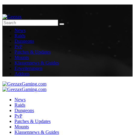
News
Raids
Dungeons
PvP
Patches & Updates
Mounts
Klassennews & Guides
Erweiterungen
Addons
News
Raids
Dungeons
PvP
Patches & Updates
Mounts
Klassennews & Guides