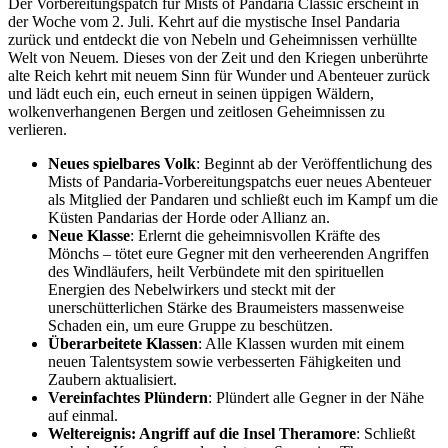
Der Vorbereitungspatch für Mists of Pandaria Classic erscheint in
der Woche vom 2. Juli. Kehrt auf die mystische Insel Pandaria
zurück und entdeckt die von Nebeln und Geheimnissen verhüllte
Welt von Neuem. Dieses von der Zeit und den Kriegen unberührte
alte Reich kehrt mit neuem Sinn für Wunder und Abenteuer zurück
und lädt euch ein, euch erneut in seinen üppigen Wäldern,
wolkenverhangenen Bergen und zeitlosen Geheimnissen zu
verlieren.
Neues spielbares Volk
: Beginnt ab der Veröffentlichung des
Mists of Pandaria-Vorbereitungspatchs euer neues Abenteuer
als Mitglied der Pandaren und schließt euch im Kampf um die
Küsten Pandarias der Horde oder Allianz an.
Neue Klasse
: Erlernt die geheimnisvollen Kräfte des
Mönchs – tötet eure Gegner mit den verheerenden Angriffen
des Windläufers, heilt Verbündete mit den spirituellen
Energien des Nebelwirkers und steckt mit der
unerschütterlichen Stärke des Braumeisters massenweise
Schaden ein, um eure Gruppe zu beschützen.
Überarbeitete Klassen
: Alle Klassen wurden mit einem
neuen Talentsystem sowie verbesserten Fähigkeiten und
Zaubern aktualisiert.
Vereinfachtes Plündern
: Plündert alle Gegner in der Nähe
auf einmal.
Weltereignis: Angriff auf die Insel Theramore
: Schließt