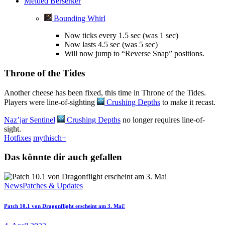
Melded Berserker
Bounding Whirl
Now ticks every 1.5 sec (was 1 sec)
Now lasts 4.5 sec (was 5 sec)
Will now jump to “Reverse Snap” positions.
Throne of the Tides
Another cheese has been fixed, this time in Throne of the Tides.
Players were line-of-sighting
Crushing Depths
to make it recast.
Naz’jar Sentinel
Crushing Depths
no longer requires line-of-
sight.
Hotfixes
mythisch+
Das könnte dir auch gefallen
News
Patches & Updates
Patch 10.1 von Dragonflight erscheint am 3. Mai!