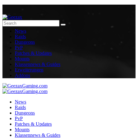
News
Raids
Dungeons
PvP
Patches & Updates
Mounts
Klassennews & Guides
Erweiterungen
Addons
News
Raids
Dungeons
PvP
Patches & Updates
Mounts
Klassennews & Guides