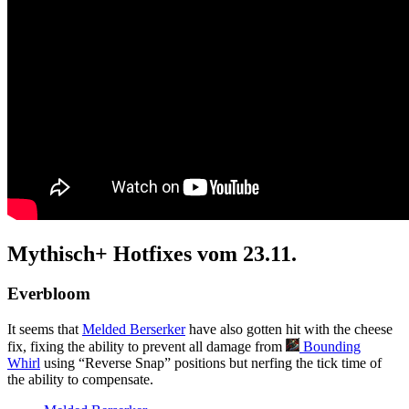
Mythisch+ Hotfixes vom 23.11.
Everbloom
It seems that
Melded Berserker
have also gotten hit with the cheese
fix, fixing the ability to prevent all damage from
Bounding
Whirl
using “Reverse Snap” positions but nerfing the tick time of
the ability to compensate.