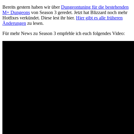
Bereits gestern haben wir über
Dungeontuning für die bestehenden
M+ Dungeons
von Season 3 geredet. Jetzt hat Blizzard noch mehr
Hotfixes verkündet. Diese lest ihr hier.
Hier gibt es alle früheren
Änderungen
zu lesen.
Für mehr News zu Season 3 empfehle ich euch folgendes Video: