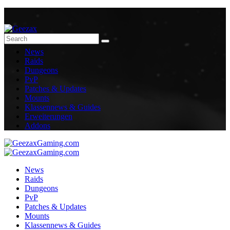
News
Raids
Dungeons
PvP
Patches & Updates
Mounts
Klassennews & Guides
Erweiterungen
Addons
News
Raids
Dungeons
PvP
Patches & Updates
Mounts
Klassennews & Guides