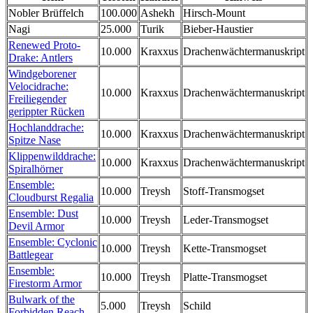
Nobler Brüffelch
100.000
Ashekh
Hirsch-Mount
Nagi
25.000
Turik
Bieber-Haustier
Renewed Proto-
10.000
Kraxxus
Drachenwächtermanuskript
Drake: Antlers
Windgeborener
Velocidrache:
10.000
Kraxxus
Drachenwächtermanuskript
Freiliegender
gerippter Rücken
Hochlanddrache:
10.000
Kraxxus
Drachenwächtermanuskript
Spitze Nase
Klippenwilddrache:
10.000
Kraxxus
Drachenwächtermanuskript
Spiralhörner
Ensemble:
10.000
Treysh
Stoff-Transmogset
Cloudburst Regalia
Ensemble: Dust
10.000
Treysh
Leder-Transmogset
Devil Armor
Ensemble: Cyclonic
10.000
Treysh
Kette-Transmogset
Battlegear
Ensemble:
10.000
Treysh
Platte-Transmogset
Firestorm Armor
Bulwark of the
5.000
Treysh
Schild
Forbidden Reach