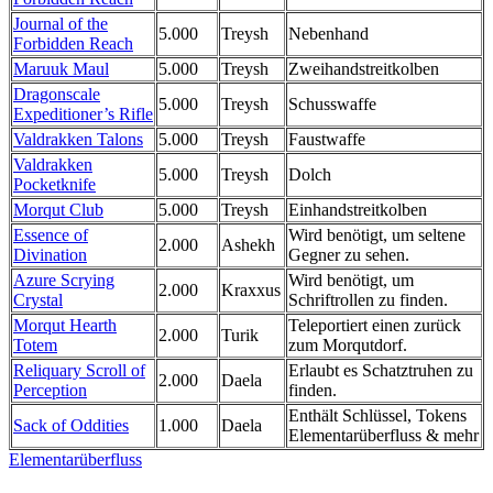
Journal of the
5.000
Treysh
Nebenhand
Forbidden Reach
Maruuk Maul
5.000
Treysh
Zweihandstreitkolben
Dragonscale
5.000
Treysh
Schusswaffe
Expeditioner’s Rifle
Valdrakken Talons
5.000
Treysh
Faustwaffe
Valdrakken
5.000
Treysh
Dolch
Pocketknife
Morqut Club
5.000
Treysh
Einhandstreitkolben
Essence of
Wird benötigt, um seltene
2.000
Ashekh
Divination
Gegner zu sehen.
Azure Scrying
Wird benötigt, um
2.000
Kraxxus
Crystal
Schriftrollen zu finden.
Morqut Hearth
Teleportiert einen zurück
2.000
Turik
Totem
zum Morqutdorf.
Reliquary Scroll of
Erlaubt es Schatztruhen zu
2.000
Daela
Perception
finden.
Enthält Schlüssel, Tokens
Sack of Oddities
1.000
Daela
Elementarüberfluss & mehr
Elementarüberfluss