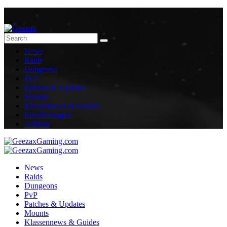
News
Raids
Dungeons
PvP
Patches & Updates
Mounts
Klassennews & Guides
Erweiterungen
Addons
News
Raids
Dungeons
PvP
Patches & Updates
Mounts
Klassennews & Guides