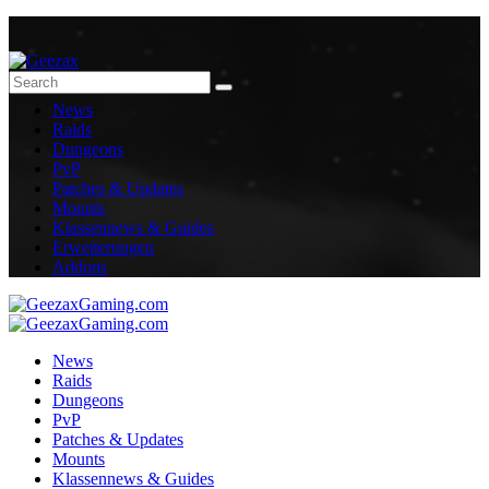
News
Raids
Dungeons
PvP
Patches & Updates
Mounts
Klassennews & Guides
Erweiterungen
Addons
News
Raids
Dungeons
PvP
Patches & Updates
Mounts
Klassennews & Guides