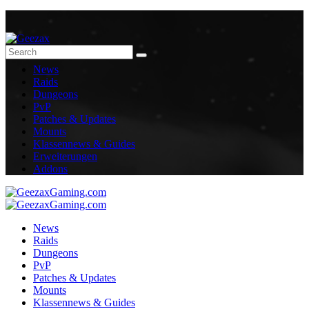
News
Raids
Dungeons
PvP
Patches & Updates
Mounts
Klassennews & Guides
Erweiterungen
Addons
News
Raids
Dungeons
PvP
Patches & Updates
Mounts
Klassennews & Guides