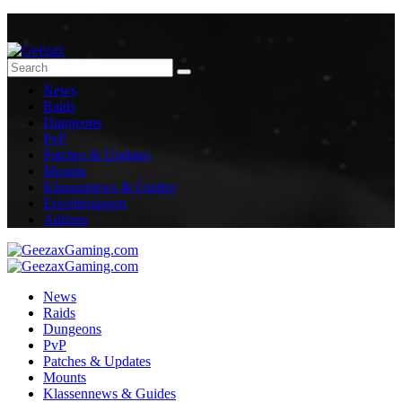
News
Raids
Dungeons
PvP
Patches & Updates
Mounts
Klassennews & Guides
Erweiterungen
Addons
News
Raids
Dungeons
PvP
Patches & Updates
Mounts
Klassennews & Guides