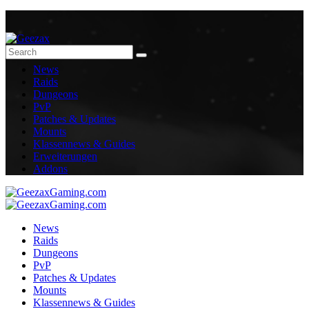
News
Raids
Dungeons
PvP
Patches & Updates
Mounts
Klassennews & Guides
Erweiterungen
Addons
News
Raids
Dungeons
PvP
Patches & Updates
Mounts
Klassennews & Guides