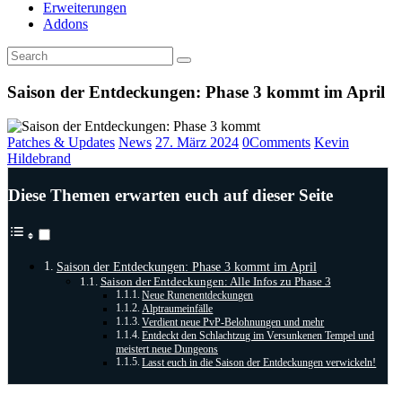
Erweiterungen
Addons
Saison der Entdeckungen: Phase 3 kommt im April
Patches & Updates
News
27. März 2024
0
Comments
Kevin
Hildebrand
Diese Themen erwarten euch auf dieser Seite
Saison der Entdeckungen: Phase 3 kommt im April
Saison der Entdeckungen: Alle Infos zu Phase 3
Neue Runenentdeckungen
Alptraumeinfälle
Verdient neue PvP-Belohnungen und mehr
Entdeckt den Schlachtzug im Versunkenen Tempel und
meistert neue Dungeons
Lasst euch in die Saison der Entdeckungen verwickeln!