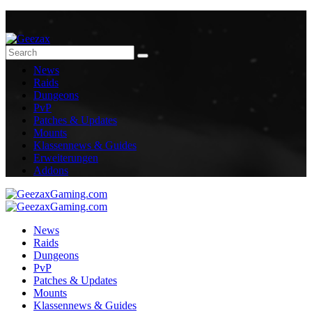
News
Raids
Dungeons
PvP
Patches & Updates
Mounts
Klassennews & Guides
Erweiterungen
Addons
News
Raids
Dungeons
PvP
Patches & Updates
Mounts
Klassennews & Guides