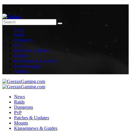
News
Raids
Dungeons
PvP
Patches & Updates
Mounts
Klassennews & Guides
Erweiterungen
Addons
News
Raids
Dungeons
PvP
Patches & Updates
Mounts
Klassennews & Guides