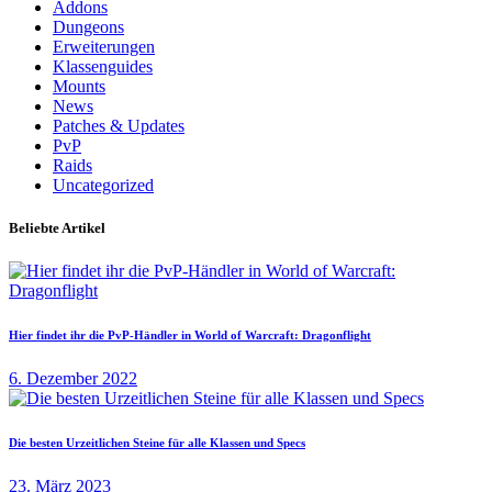
Addons
n
Dungeons
n
Erweiterungen
a
Klassenguides
c
Mounts
h
News
:
Patches & Updates
PvP
Raids
Uncategorized
Beliebte Artikel
Hier findet ihr die PvP-Händler in World of Warcraft: Dragonflight
6. Dezember 2022
Die besten Urzeitlichen Steine für alle Klassen und Specs
23. März 2023