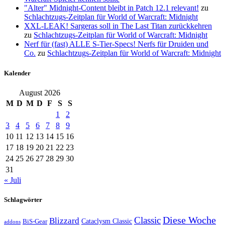
"Alter" Midnight-Content bleibt in Patch 12.1 relevant!
zu
Schlachtzugs-Zeitplan für World of Warcraft: Midnight
XXL-LEAK! Sargeras soll in The Last Titan zurückkehren
zu
Schlachtzugs-Zeitplan für World of Warcraft: Midnight
Nerf für (fast) ALLE S-Tier-Specs! Nerfs für Druiden und
Co.
zu
Schlachtzugs-Zeitplan für World of Warcraft: Midnight
Kalender
August 2026
M
D
M
D
F
S
S
1
2
3
4
5
6
7
8
9
10
11
12
13
14
15
16
17
18
19
20
21
22
23
24
25
26
27
28
29
30
31
« Juli
Schlagwörter
Classic
Diese Woche
Blizzard
Cataclysm Classic
BiS-Gear
addons