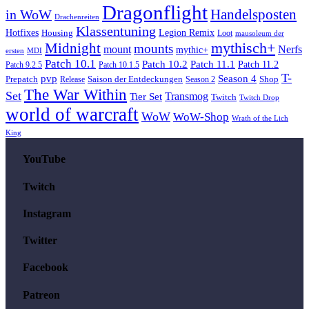
Dragonflight
Handelsposten
in WoW
Drachenreiten
Klassentuning
Hotfixes
Housing
Legion Remix
Loot
mausoleum der
mythisch+
Midnight
mounts
mount
Nerfs
mythic+
MDI
ersten
Patch 10.1
Patch 10.2
Patch 11.1
Patch 11.2
Patch 9.2.5
Patch 10.1.5
T-
pvp
Season 4
Saison der Entdeckungen
Shop
Prepatch
Release
Season 2
The War Within
Set
Transmog
Tier Set
Twitch
Twitch Drop
world of warcraft
WoW
WoW-Shop
Wrath of the Lich
King
YouTube
Twitch
Instagram
Twitter
Facebook
Patreon