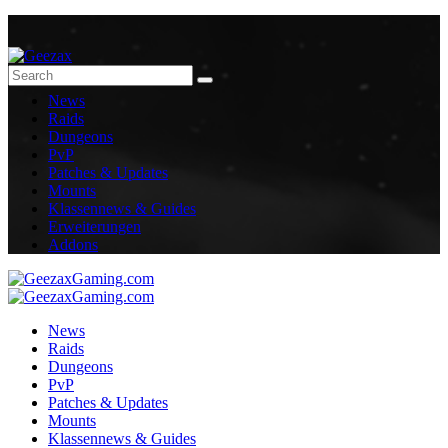
News
Raids
Dungeons
PvP
Patches & Updates
Mounts
Klassennews & Guides
Erweiterungen
Addons
News
Raids
Dungeons
PvP
Patches & Updates
Mounts
Klassennews & Guides