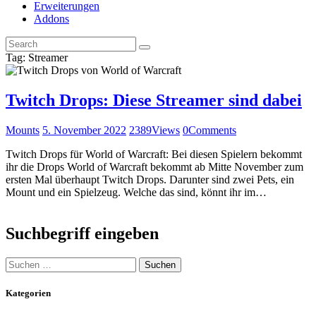
Erweiterungen
Addons
Tag: Streamer
Twitch Drops: Diese Streamer sind dabei
Mounts
5. November 2022
2389
Views
0
Comments
Twitch Drops für World of Warcraft: Bei diesen Spielern bekommt
ihr die Drops World of Warcraft bekommt ab Mitte November zum
ersten Mal überhaupt Twitch Drops. Darunter sind zwei Pets, ein
Mount und ein Spielzeug. Welche das sind, könnt ihr im…
Suchbegriff eingeben
S
u
c
Kategorien
h
e