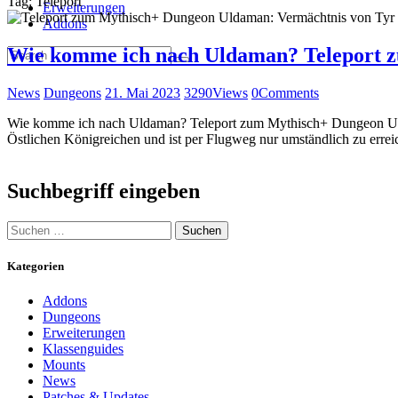
Tag: Teleport
Erweiterungen
Addons
Wie komme ich nach Uldaman? Teleport 
News
Dungeons
21. Mai 2023
3290
Views
0
Comments
Wie komme ich nach Uldaman? Teleport zum Mythisch+ Dungeon Uldama
Östlichen Königreichen und ist per Flugweg nur umständlich zu er
Suchbegriff eingeben
S
u
c
Kategorien
h
e
Addons
n
Dungeons
n
Erweiterungen
a
Klassenguides
c
Mounts
h
News
:
Patches & Updates