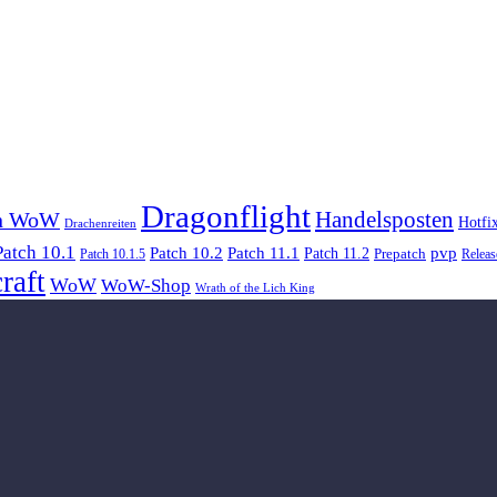
Dragonflight
Handelsposten
in WoW
Hotfi
Drachenreiten
Patch 10.1
Patch 10.2
Patch 11.1
pvp
Patch 11.2
Patch 10.1.5
Prepatch
Releas
raft
WoW
WoW-Shop
Wrath of the Lich King