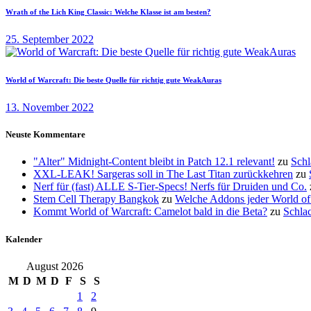
Wrath of the Lich King Classic: Welche Klasse ist am besten?
25. September 2022
World of Warcraft: Die beste Quelle für richtig gute WeakAuras
13. November 2022
Neuste Kommentare
"Alter" Midnight-Content bleibt in Patch 12.1 relevant!
zu
Schl
XXL-LEAK! Sargeras soll in The Last Titan zurückkehren
zu
Nerf für (fast) ALLE S-Tier-Specs! Nerfs für Druiden und Co.
Stem Cell Therapy Bangkok
zu
Welche Addons jeder World of 
Kommt World of Warcraft: Camelot bald in die Beta?
zu
Schlac
Kalender
August 2026
M
D
M
D
F
S
S
1
2