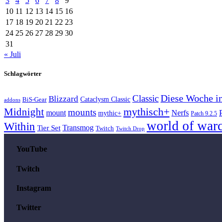
3
4
5
6
7
8
9
10
11
12
13
14
15
16
17
18
19
20
21
22
23
24
25
26
27
28
29
30
31
« Juli
Schlagwörter
Classic
Diese Woche 
Blizzard
Cataclysm Classic
BiS-Gear
addons
mythisch+
Midnight
mounts
mount
Nerfs
mythic+
Patch 9.2.5
world of warc
Within
Transmog
Tier Set
Twitch
Twitch Drop
YouTube
Twitch
Instagram
Twitter