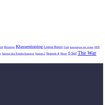
Klassentuning
xes
Housing
Legion Remix
Loot
MDI
mausoleum der ersten
The War
T-Set
Season 4
Saison der Entdeckungen
Shop
e
Season 2