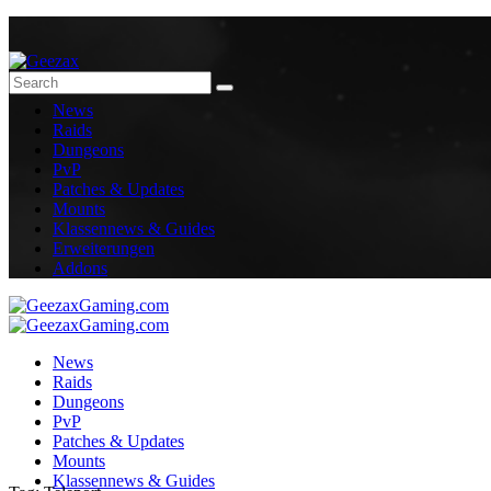
News
Raids
Dungeons
PvP
Patches & Updates
Mounts
Klassennews & Guides
Erweiterungen
Addons
News
Raids
Dungeons
PvP
Patches & Updates
Mounts
Klassennews & Guides