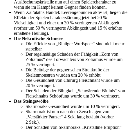
Auslöschungskristalle nun auf einen Spielercharakter zu,
wenn sie im Kampf keinen Gegner finden können.
Wenn Xal’ataths Handel: Leerengebunden aktiv ist, liegen die
Effekte der Spielercharakterstärkung jetzt bei 20 %
Vielseitigkeit und einer um 30 % verringerten Abklingzeit
(vorher um 50 % verringerte Abklingzeit und 15 % erhöhte
erhaltene Heilung).
Die Nekrotische Schneise
Die Effekte von „Blutiger Wurfspeer“ sind nicht mehr
stapelbar.
Der regelmäßige Schaden der Fähigkeit „Zorn von
Zolramus“ des Torwächters von Zolramus wurde um
25 % verringert.
Die Beiträge der gegnerischen Streitkräfte der
Skelettmonstren wurden um 20 % erhöht.
Die Gesundheit von Chirurg Fleischnaht wurde um
20 % verringert.
Der Schaden der Fähigkeit „Schwärende Fäulnis“ von
Fleischnahts Schöpfung wurde um 30 % verringert.
Das Steingewölbe
Skarmoraks Gesundheit wurde um 10 % verringert.
Skarmorak ist nun nach dem Zerschlagen von
„Verstärkter Panzer“ 4 Sek. lang betäubt (vorher
2 Sek.).
Der Schaden von Skarmoraks „Kristalline Eruption“