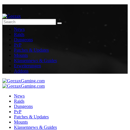
News
Raids
Dungeons
PvP
Patches & Updates
Mounts
Klassennews & Guides
Erweiterungen
Addons
News
Raids
Dungeons
PvP
Patches & Updates
Mounts
Klassennews & Guides