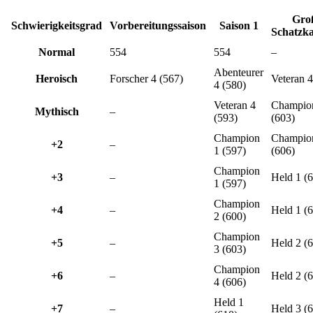
Gro
Schwierigkeitsgrad
Vorbereitungssaison
Saison 1
Schatzk
Normal
554
554
–
Abenteurer
Heroisch
Forscher 4 (567)
Veteran 4
4 (580)
Veteran 4
Champio
Mythisch
–
(593)
(603)
Champion
Champio
+2
–
1 (597)
(606)
Champion
+3
–
Held 1 (
1 (597)
Champion
+4
–
Held 1 (
2 (600)
Champion
+5
–
Held 2 (
3 (603)
Champion
+6
–
Held 2 (
4 (606)
Held 1
+7
–
Held 3 (