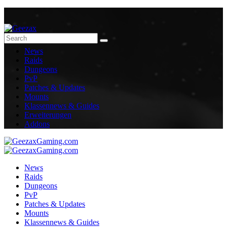
News
Raids
Dungeons
PvP
Patches & Updates
Mounts
Klassennews & Guides
Erweiterungen
Addons
News
Raids
Dungeons
PvP
Patches & Updates
Mounts
Klassennews & Guides