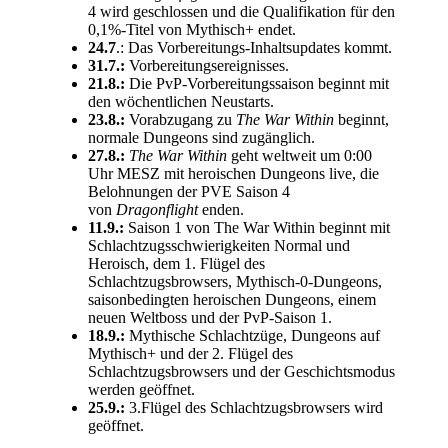
4 wird geschlossen und die Qualifikation für den
0,1%-Titel von Mythisch+ endet.
24.7
.: Das Vorbereitungs-Inhaltsupdates kommt.
31.7.:
Vorbereitungsereignisses.
21.8.:
Die PvP-Vorbereitungssaison beginnt mit
den wöchentlichen Neustarts.
23.8.:
Vorabzugang zu
The War Within
beginnt,
normale Dungeons sind zugänglich.
27.8.:
The War Within
geht weltweit um 0:00
Uhr MESZ mit heroischen Dungeons live, die
Belohnungen der PVE Saison 4
von
Dragonflight
enden.
11.9.:
Saison 1 von The War Within beginnt mit
Schlachtzugsschwierigkeiten Normal und
Heroisch, dem 1. Flügel des
Schlachtzugsbrowsers, Mythisch-0-Dungeons,
saisonbedingten heroischen Dungeons, einem
neuen Weltboss und der PvP-Saison 1.
18.9.:
Mythische Schlachtzüge, Dungeons auf
Mythisch+ und der 2. Flügel des
Schlachtzugsbrowsers und der Geschichtsmodus
werden geöffnet.
25.9.:
3.Flügel des Schlachtzugsbrowsers wird
geöffnet.