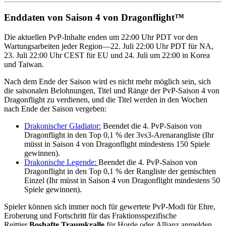
Enddaten von Saison 4 von Dragonflight™
Die aktuellen PvP-Inhalte enden um 22:00 Uhr PDT vor den
Wartungsarbeiten jeder Region—22. Juli 22:00 Uhr PDT für NA,
23. Juli 22:00 Uhr CEST für EU und 24. Juli um 22:00 in Korea
und Taiwan.
Nach dem Ende der Saison wird es nicht mehr möglich sein, sich
die saisonalen Belohnungen, Titel und Ränge der PvP-Saison 4 von
Dragonflight zu verdienen, und die Titel werden in den Wochen
nach Ende der Saison vergeben:
Drakonischer Gladiator:
Beendet die 4. PvP-Saison von
Dragonflight in den Top 0,1 % der 3vs3-Arenarangliste (Ihr
müsst in Saison 4 von Dragonflight mindestens 150 Spiele
gewinnen).
Drakonische Legende:
Beendet die 4. PvP-Saison von
Dragonflight in den Top 0,1 % der Rangliste der gemischten
Einzel (Ihr müsst in Saison 4 von Dragonflight mindestens 50
Spiele gewinnen).
Spieler können sich immer noch für gewertete PvP-Modi für Ehre,
Eroberung und Fortschritt für das Fraktionsspezifische
Reittier
Boshafte Traumkralle
für Horde oder Allianz anmelden.