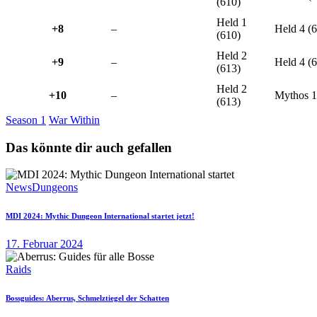
(610)
Held 1
+8
–
Held 4 (
(610)
Held 2
+9
–
Held 4 (
(613)
Held 2
+10
–
Mythos 1
(613)
Season 1
War Within
Das könnte dir auch gefallen
News
Dungeons
MDI 2024: Mythic Dungeon International startet jetzt!
17. Februar 2024
Raids
Bossguides: Aberrus, Schmelztiegel der Schatten