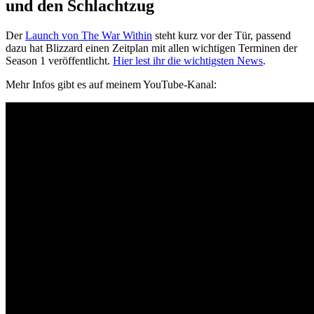
und den Schlachtzug
Der
Launch von The War Within
steht kurz vor der Tür, passend
dazu hat Blizzard einen Zeitplan mit allen wichtigen Terminen der
Season 1 veröffentlicht.
Hier lest ihr die wichtigsten News
.
Mehr Infos gibt es auf meinem YouTube-Kanal: