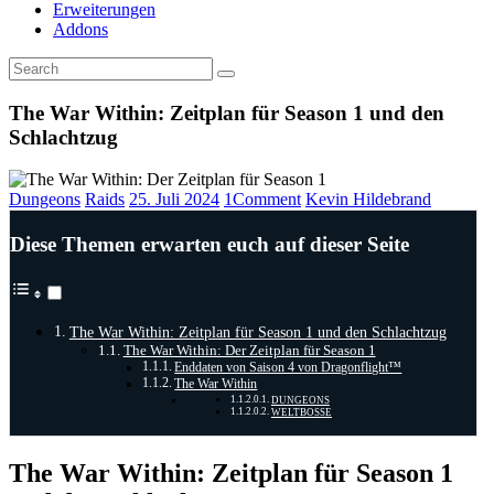
Erweiterungen
Addons
The War Within: Zeitplan für Season 1 und den
Schlachtzug
Dungeons
Raids
25. Juli 2024
1
Comment
Kevin Hildebrand
Diese Themen erwarten euch auf dieser Seite
The War Within: Zeitplan für Season 1 und den Schlachtzug
The War Within: Der Zeitplan für Season 1
Enddaten von Saison 4 von Dragonflight™
The War Within
DUNGEONS
WELTBOSSE
The War Within: Zeitplan für Season 1