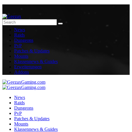
News
Raids
Dungeons
PvP
Patches & Updates
Mounts
Klassennews & Guides
Erweiterungen
Addons
News
Raids
Dungeons
PvP
Patches & Updates
Mounts
Klassennews & Guides