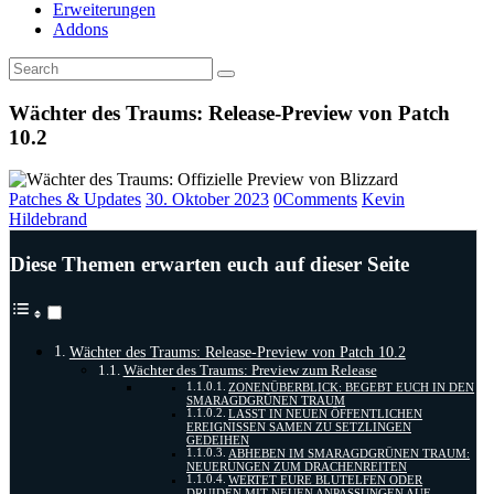
Erweiterungen
Addons
Wächter des Traums: Release-Preview von Patch
10.2
Patches & Updates
30. Oktober 2023
0
Comments
Kevin
Hildebrand
Diese Themen erwarten euch auf dieser Seite
Wächter des Traums: Release-Preview von Patch 10.2
Wächter des Traums: Preview zum Release
ZONENÜBERBLICK: BEGEBT EUCH IN DEN
SMARAGDGRÜNEN TRAUM
LASST IN NEUEN ÖFFENTLICHEN
EREIGNISSEN SAMEN ZU SETZLINGEN
GEDEIHEN
ABHEBEN IM SMARAGDGRÜNEN TRAUM:
NEUERUNGEN ZUM DRACHENREITEN
WERTET EURE BLUTELFEN ODER
DRUIDEN MIT NEUEN ANPASSUNGEN AUF