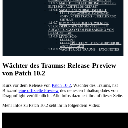
MACHT EUCH AUF DIE RAUFEREI DES
BLITZSCHLACHTFELDS GEFASST
SAISON 3 VON DRAGONFLIGHT
SCHLACHTZUG: AMIRDRASSIL,
HOFFNUNG DES TRAUMS – ÜBERBLICK UND
ZEITPLAN
KOMMENTAR DER ENTWICKLER:
VERBESSERUNGEN AM UNIVERSELLEN
AUFWERTUNGSSYSTEM FÜR SAISON 3 VON
DRAGONFLIGHT
MYTHISCH+
PVP
EIN NEUER WELTBOSS: AUROSTOR, DER
WINTERSCHLÄFER
WÄCHTER DES TRAUMS – PATCHNOTES
Wächter des Traums: Release-Preview
von Patch 10.2
Kurz vor dem Release von
Patch 10.2
, Wächter des Traums, hat
Blizzard
eine offizielle Preview
des neuesten Inhaltsupdates von
Dragonflight veröffentlicht. Alle Infos dazu lest ihr auf dieser Seite.
Mehr Infos zu Patch 10.2 seht ihr in folgendem Video: