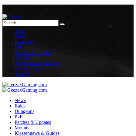
News
Raids
Dungeons
PvP
Patches & Updates
Mounts
Klassennews & Guides
Erweiterungen
Addons
News
Raids
Dungeons
PvP
Patches & Updates
Mounts
Klassennews & Guides