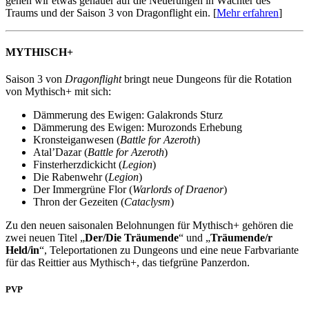
gehen wir etwas genauer auf die Neuerungen in Wächter des
Traums und der Saison 3 von Dragonflight ein. [
Mehr erfahren
]
MYTHISCH+
Saison 3 von
Dragonflight
bringt neue Dungeons für die Rotation
von Mythisch+ mit sich:
Dämmerung des Ewigen: Galakronds Sturz
Dämmerung des Ewigen: Murozonds Erhebung
Kronsteiganwesen (
Battle for Azeroth
)
Atal’Dazar (
Battle for Azeroth
)
Finsterherzdickicht (
Legion
)
Die Rabenwehr (
Legion
)
Der Immergrüne Flor (
Warlords of Draenor
)
Thron der Gezeiten (
Cataclysm
)
Zu den neuen saisonalen Belohnungen für Mythisch+ gehören die
zwei neuen Titel „
Der/Die Träumende
“ und „
Träumende/r
Held/in
“, Teleportationen zu Dungeons und eine neue Farbvariante
für das Reittier aus Mythisch+, das tiefgrüne Panzerdon.
PVP