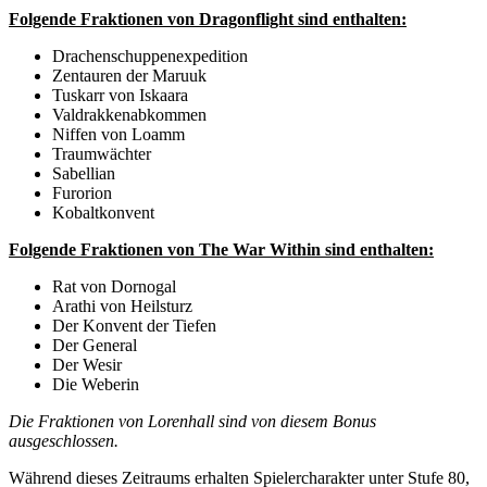
Folgende Fraktionen von Dragonflight sind enthalten:
Drachenschuppenexpedition
Zentauren der Maruuk
Tuskarr von Iskaara
Valdrakkenabkommen
Niffen von Loamm
Traumwächter
Sabellian
Furorion
Kobaltkonvent
Folgende Fraktionen von The War Within sind enthalten:
Rat von Dornogal
Arathi von Heilsturz
Der Konvent der Tiefen
Der General
Der Wesir
Die Weberin
Die Fraktionen von Lorenhall sind von diesem Bonus
ausgeschlossen.
Während dieses Zeitraums erhalten Spielercharakter unter Stufe 80,