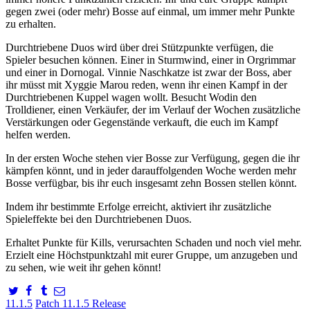
gegen zwei (oder mehr) Bosse auf einmal, um immer mehr Punkte
zu erhalten.
Durchtriebene Duos wird über drei Stützpunkte verfügen, die
Spieler besuchen können. Einer in Sturmwind, einer in Orgrimmar
und einer in Dornogal. Vinnie Naschkatze ist zwar der Boss, aber
ihr müsst mit Xyggie Marou reden, wenn ihr einen Kampf in der
Durchtriebenen Kuppel wagen wollt. Besucht Wodin den
Trolldiener, einen Verkäufer, der im Verlauf der Wochen zusätzliche
Verstärkungen oder Gegenstände verkauft, die euch im Kampf
helfen werden.
In der ersten Woche stehen vier Bosse zur Verfügung, gegen die ihr
kämpfen könnt, und in jeder darauffolgenden Woche werden mehr
Bosse verfügbar, bis ihr euch insgesamt zehn Bossen stellen könnt.
Indem ihr bestimmte Erfolge erreicht, aktiviert ihr zusätzliche
Spieleffekte bei den Durchtriebenen Duos.
Erhaltet Punkte für Kills, verursachten Schaden und noch viel mehr.
Erzielt eine Höchstpunktzahl mit eurer Gruppe, um anzugeben und
zu sehen, wie weit ihr gehen könnt!
11.1.5
Patch 11.1.5 Release