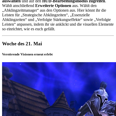
auswählen
und auf den
HUD-Bearbeitungsmodus zugreifen
.
Wählt anschließend
Erweiterte Optionen
aus. Wählt den
„Abklingzeitmanager“ aus den Optionen aus. Hier könnt ihr die
Leisten für „Strategische Abklingzeiten“, „Essenzielle
Abklingzeiten“ und „Verfolgte Stärkungseffekte“ sowie „Verfolgte
Leisten“ anpassen, indem ihr sie anklickt und die visuellen Elemente
so einrichtet, wie es euch gefällt.
Woche des 21. Mai
Verstörende Visionen erneut erlebt