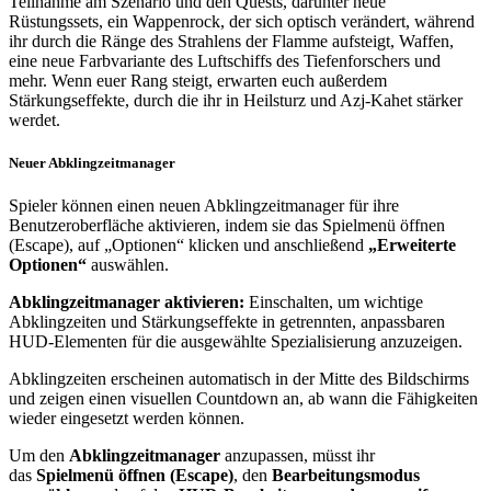
Teilnahme am Szenario und den Quests, darunter neue
Rüstungssets, ein Wappenrock, der sich optisch verändert, während
ihr durch die Ränge des Strahlens der Flamme aufsteigt, Waffen,
eine neue Farbvariante des Luftschiffs des Tiefenforschers und
mehr. Wenn euer Rang steigt, erwarten euch außerdem
Stärkungseffekte, durch die ihr in Heilsturz und Azj-Kahet stärker
werdet.
Neuer Abklingzeitmanager
Spieler können einen neuen Abklingzeitmanager für ihre
Benutzeroberfläche aktivieren, indem sie das Spielmenü öffnen
(Escape), auf „Optionen“ klicken und anschließend
„Erweiterte
Optionen“
auswählen.
Abklingzeitmanager aktivieren:
Einschalten, um wichtige
Abklingzeiten und Stärkungseffekte in getrennten, anpassbaren
HUD-Elementen für die ausgewählte Spezialisierung anzuzeigen.
Abklingzeiten erscheinen automatisch in der Mitte des Bildschirms
und zeigen einen visuellen Countdown an, ab wann die Fähigkeiten
wieder eingesetzt werden können.
Um den
Abklingzeitmanager
anzupassen, müsst ihr
das
Spielmenü öffnen (Escape)
, den
Bearbeitungsmodus