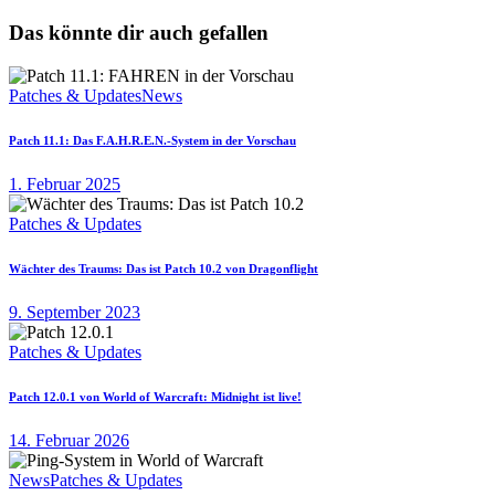
Das könnte dir auch gefallen
Patches & Updates
News
Patch 11.1: Das F.A.H.R.E.N.-System in der Vorschau
1. Februar 2025
Patches & Updates
Wächter des Traums: Das ist Patch 10.2 von Dragonflight
9. September 2023
Patches & Updates
Patch 12.0.1 von World of Warcraft: Midnight ist live!
14. Februar 2026
News
Patches & Updates