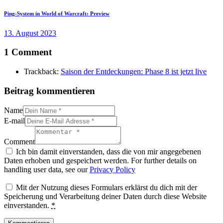
Ping-System in World of Warcraft: Preview
13. August 2023
1 Comment
Trackback:
Saison der Entdeckungen: Phase 8 ist jetzt live
Beitrag kommentieren
Name
E-mail
Comment
Ich bin damit einverstanden, dass die von mir angegebenen
Daten erhoben und gespeichert werden. For further details on
handling user data, see our
Privacy Policy
Mit der Nutzung dieses Formulars erklärst du dich mit der
Speicherung und Verarbeitung deiner Daten durch diese Website
einverstanden.
*