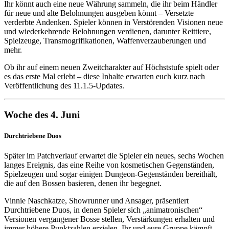
Ihr könnt auch eine neue Währung sammeln, die ihr beim Händler
für neue und alte Belohnungen ausgeben könnt – Versetzte
verderbte Andenken. Spieler können in Verstörenden Visionen neue
und wiederkehrende Belohnungen verdienen, darunter Reittiere,
Spielzeuge, Transmogrifikationen, Waffenverzauberungen und
mehr.
Ob ihr auf einem neuen Zweitcharakter auf Höchststufe spielt oder
es das erste Mal erlebt – diese Inhalte erwarten euch kurz nach
Veröffentlichung des 11.1.5-Updates.
Woche des 4. Juni
Durchtriebene Duos
Später im Patchverlauf erwartet die Spieler ein neues, sechs Wochen
langes Ereignis, das eine Reihe von kosmetischen Gegenständen,
Spielzeugen und sogar einigen Dungeon-Gegenständen bereithält,
die auf den Bossen basieren, denen ihr begegnet.
Vinnie Naschkatze, Showrunner und Ansager, präsentiert
Durchtriebene Duos, in denen Spieler sich „animatronischen“
Versionen vergangener Bosse stellen, Verstärkungen erhalten und
immer höhere Punktzahlen erzielen. Ihr und eure Gruppe kämpft