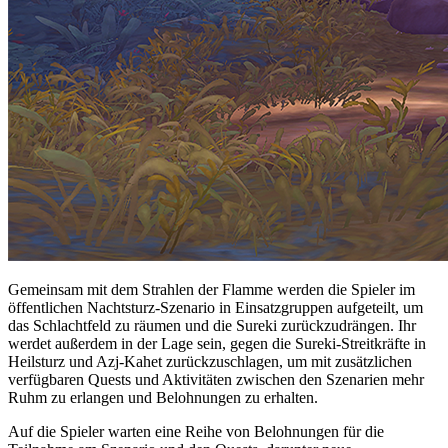
Gemeinsam mit dem Strahlen der Flamme werden die Spieler im
öffentlichen Nachtsturz-Szenario in Einsatzgruppen aufgeteilt, um
das Schlachtfeld zu räumen und die Sureki zurückzudrängen. Ihr
werdet außerdem in der Lage sein, gegen die Sureki-Streitkräfte in
Heilsturz und Azj-Kahet zurückzuschlagen, um mit zusätzlichen
verfügbaren Quests und Aktivitäten zwischen den Szenarien mehr
Ruhm zu erlangen und Belohnungen zu erhalten.
Auf die Spieler warten eine Reihe von Belohnungen für die