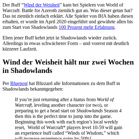
Der Buff “
Wind der Weisheit
” kam bei Spielern von World of
Warcraft: Battle for Azeroth ziemlich gut an. Was dieser getan hat?
Das ist ziemlich einfach erklärt. Alle Spieler von BfA haben diesen
erhalten, er wurde im April 2020 eingeführt und gewährte allen bis
zum Start von Shadowlands
100 Prozent mehr Erfahrung
.
Eben jener Buff kehrt jetzt in Shadowlands wieder zurück.
Allerdings in etwas schwächerer Form – und vorerst mit deutlich
kürzerer Laufzeit.
Wind der Weisheit hält nur zwei Wochen
in Shadowlands
Per
Bluepost
hat Blizzard alle Informationen zu dem Buff in
Shadowlands bekanntgegeben:
If you’re just returning after a hiatus from
World of
Warcraft
, leveling another character (or two), or
preparing to get a head start on
Shadowlands
Season 4
then this is the perfect time to jump into the game.
Beginning this week with each region’s local weekly
reset, World of Warcraft* players level 10-59 will gain
an experience buff called “Winds of Wisdom,” which
will increase experience gains by 50%!