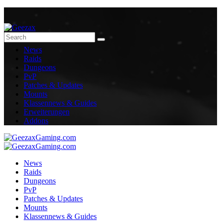
News
Raids
Dungeons
PvP
Patches & Updates
Mounts
Klassennews & Guides
Erweiterungen
Addons
News
Raids
Dungeons
PvP
Patches & Updates
Mounts
Klassennews & Guides