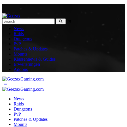
News
Raids
Dungeons
PvP
Patches & Updates
Mounts
Klassennews & Guides
Erweiterungen
Addons
News
Raids
Dungeons
PvP
Patches & Updates
Mounts