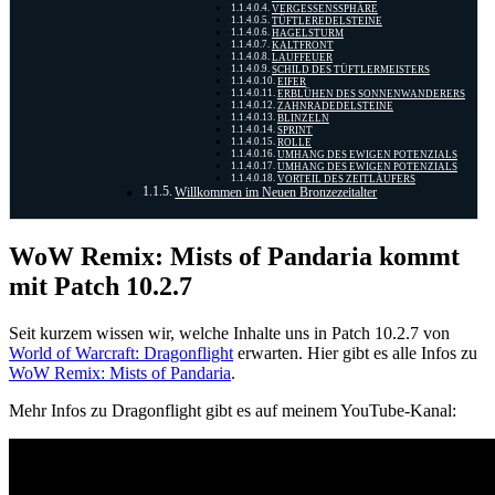
VERGESSENSSPHÄRE
TÜFTLEREDELSTEINE
HAGELSTURM
KALTFRONT
LAUFFEUER
SCHILD DES TÜFTLERMEISTERS
EIFER
ERBLÜHEN DES SONNENWANDERERS
ZAHNRADEDELSTEINE
BLINZELN
SPRINT
ROLLE
UMHANG DES EWIGEN POTENZIALS
UMHANG DES EWIGEN POTENZIALS
VORTEIL DES ZEITLÄUFERS
Willkommen im Neuen Bronzezeitalter
WoW Remix: Mists of Pandaria kommt
mit Patch 10.2.7
Seit kurzem wissen wir, welche Inhalte uns in Patch 10.2.7 von
World of Warcraft: Dragonflight
erwarten. Hier gibt es alle Infos zu
WoW Remix: Mists of Pandaria
.
Mehr Infos zu Dragonflight gibt es auf meinem YouTube-Kanal: