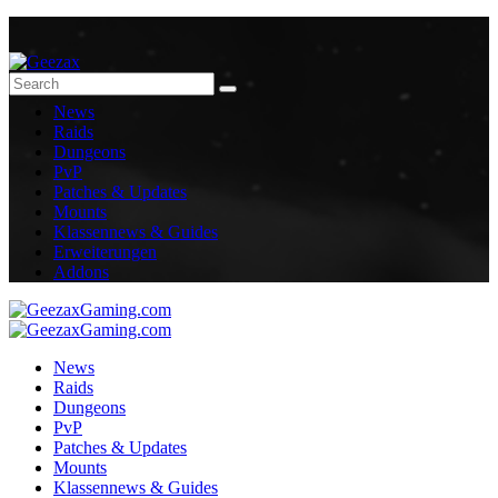
News
Raids
Dungeons
PvP
Patches & Updates
Mounts
Klassennews & Guides
Erweiterungen
Addons
News
Raids
Dungeons
PvP
Patches & Updates
Mounts
Klassennews & Guides