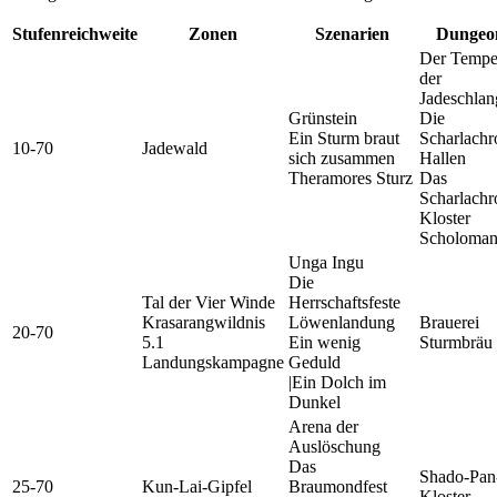
Stufenreichweite
Zonen
Szenarien
Dungeo
Der Tempe
der
Jadeschlan
Grünstein
Die
Ein Sturm braut
Scharlachr
10-70
Jadewald
sich zusammen
Hallen
Theramores Sturz
Das
Scharlachr
Kloster
Scholoman
Unga Ingu
Die
Tal der Vier Winde
Herrschaftsfeste
Krasarangwildnis
Löwenlandung
Brauerei
20-70
5.1
Ein wenig
Sturmbräu
Landungskampagne
Geduld
|Ein Dolch im
Dunkel
Arena der
Auslöschung
Das
Shado-Pan
25-70
Kun-Lai-Gipfel
Braumondfest
Kloster