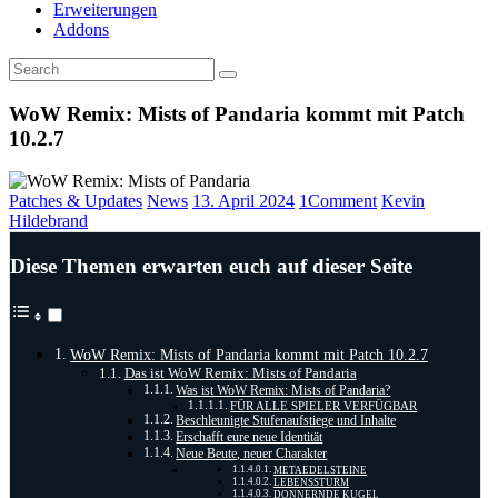
Erweiterungen
Addons
WoW Remix: Mists of Pandaria kommt mit Patch
10.2.7
Patches & Updates
News
13. April 2024
1
Comment
Kevin
Hildebrand
Diese Themen erwarten euch auf dieser Seite
WoW Remix: Mists of Pandaria kommt mit Patch 10.2.7
Das ist WoW Remix: Mists of Pandaria
Was ist WoW Remix: Mists of Pandaria?
FÜR ALLE SPIELER VERFÜGBAR
Beschleunigte Stufenaufstiege und Inhalte
Erschafft eure neue Identität
Neue Beute, neuer Charakter
METAEDELSTEINE
LEBENSSTURM
DONNERNDE KUGEL