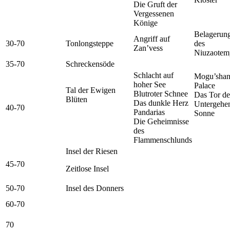
Die Gruft der
Vergessenen
Könige
Belagerun
Angriff auf
30-70
Tonlongsteppe
des
Zan’vess
Niuzaotem
35-70
Schreckensöde
Schlacht auf
Mogu’sha
hoher See
Palace
Tal der Ewigen
Blutroter Schnee
Das Tor de
Blüten
Das dunkle Herz
Untergehe
40-70
Pandarias
Sonne
Die Geheimnisse
des
Flammenschlunds
Insel der Riesen
45-70
Zeitlose Insel
50-70
Insel des Donners
60-70
70