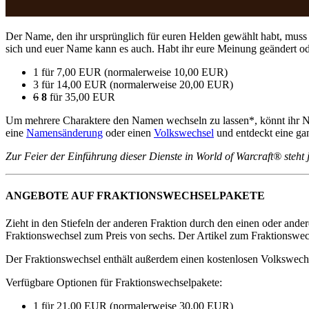
Der Name, den ihr ursprünglich für euren Helden gewählt habt, muss 
sich und euer Name kann es auch. Habt ihr eure Meinung geändert od
1 für 7,00 EUR (normalerweise 10,00 EUR)
3 für 14,00 EUR (normalerweise 20,00 EUR)
6
8
für 35,00 EUR
Um mehrere Charaktere den Namen wechseln zu lassen*, könnt ihr Nam
eine
Namensänderung
oder einen
Volkswechsel
und entdeckt eine gan
Zur Feier der Einführung dieser Dienste in World of Warcraft® steht 
ANGEBOTE AUF FRAKTIONSWECHSELPAKETE
Zieht in den Stiefeln der anderen Fraktion durch den einen oder and
Fraktionswechsel zum Preis von sechs. Der Artikel zum Fraktionswechs
Der Fraktionswechsel enthält außerdem einen kostenlosen Volkswechsel
Verfügbare Optionen für Fraktionswechselpakete:
1 für 21,00 EUR (normalerweise 30,00 EUR)