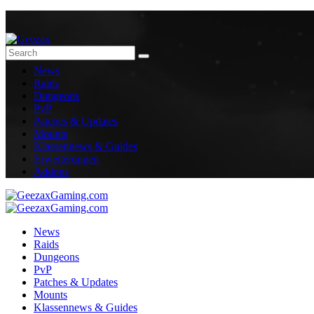
News
Raids
Dungeons
PvP
Patches & Updates
Mounts
Klassennews & Guides
Erweiterungen
Addons
News
Raids
Dungeons
PvP
Patches & Updates
Mounts
Klassennews & Guides