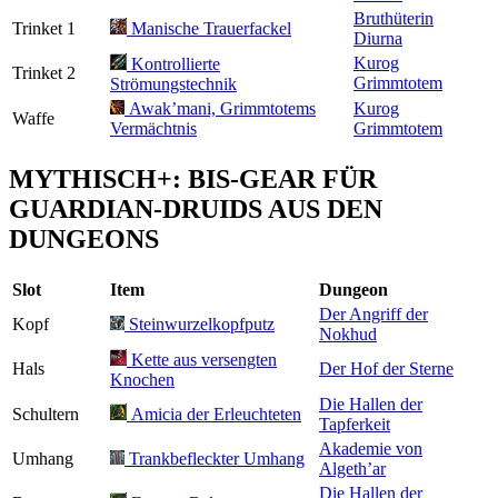
Bruthüterin
Trinket 1
Manische Trauerfackel
Diurna
Kurog
Kontrollierte
Trinket 2
Grimmtotem
Strömungstechnik
Awak’mani, Grimmtotems
Kurog
Waffe
Vermächtnis
Grimmtotem
MYTHISCH+: BIS-GEAR FÜR
GUARDIAN-DRUIDS AUS DEN
DUNGEONS
Slot
Item
Dungeon
Der Angriff der
Kopf
Steinwurzelkopfputz
Nokhud
Kette aus versengten
Hals
Der Hof der Sterne
Knochen
Die Hallen der
Schultern
Amicia der Erleuchteten
Tapferkeit
Akademie von
Umhang
Trankbefleckter Umhang
Algeth’ar
Die Hallen der