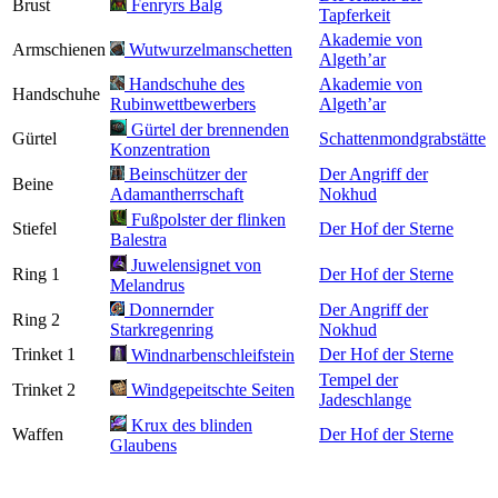
Brust
Fenryrs Balg
Tapferkeit
Akademie von
Armschienen
Wutwurzelmanschetten
Algeth’ar
Handschuhe des
Akademie von
Handschuhe
Rubinwettbewerbers
Algeth’ar
Gürtel der brennenden
Gürtel
Schattenmondgrabstätte
Konzentration
Beinschützer der
Der Angriff der
Beine
Adamantherrschaft
Nokhud
Fußpolster der flinken
Stiefel
Der Hof der Sterne
Balestra
Juwelensignet von
Ring 1
Der Hof der Sterne
Melandrus
Donnernder
Der Angriff der
Ring 2
Starkregenring
Nokhud
Trinket 1
Der Hof der Sterne
Windnarbenschleifstein
Tempel der
Trinket 2
Windgepeitschte Seiten
Jadeschlange
Krux des blinden
Waffen
Der Hof der Sterne
Glaubens