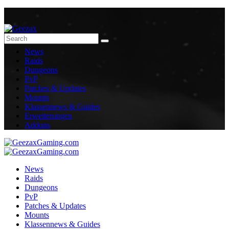
News
Raids
Dungeons
PvP
Patches & Updates
Mounts
Klassennews & Guides
Erweiterungen
Addons
News
Raids
Dungeons
PvP
Patches & Updates
Mounts
Klassennews & Guides