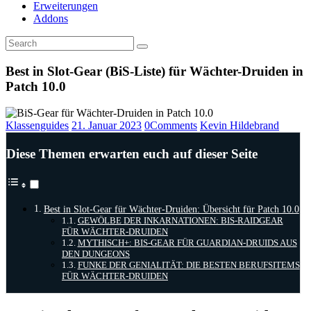
Erweiterungen
Addons
Best in Slot-Gear (BiS-Liste) für Wächter-Druiden in
Patch 10.0
Klassenguides
21. Januar 2023
0
Comments
Kevin Hildebrand
Diese Themen erwarten euch auf dieser Seite
Best in Slot-Gear für Wächter-Druiden: Übersicht für Patch 10.0
GEWÖLBE DER INKARNATIONEN: BIS-RAIDGEAR
FÜR WÄCHTER-DRUIDEN
MYTHISCH+: BIS-GEAR FÜR GUARDIAN-DRUIDS AUS
DEN DUNGEONS
FUNKE DER GENIALITÄT: DIE BESTEN BERUFSITEMS
FÜR WÄCHTER-DRUIDEN