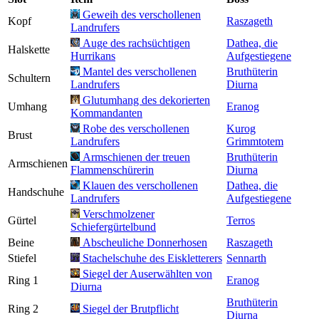
Geweih des verschollenen
Kopf
Raszageth
Landrufers
Auge des rachsüchtigen
Dathea, die
Halskette
Hurrikans
Aufgestiegene
Mantel des verschollenen
Bruthüterin
Schultern
Landrufers
Diurna
Glutumhang des dekorierten
Umhang
Eranog
Kommandanten
Robe des verschollenen
Kurog
Brust
Landrufers
Grimmtotem
Armschienen der treuen
Bruthüterin
Armschienen
Flammenschürerin
Diurna
Klauen des verschollenen
Dathea, die
Handschuhe
Landrufers
Aufgestiegene
Verschmolzener
Gürtel
Terros
Schiefergürtelbund
Beine
Abscheuliche Donnerhosen
Raszageth
Stiefel
Stachelschuhe des Eiskletterers
Sennarth
Siegel der Auserwählten von
Ring 1
Eranog
Diurna
Bruthüterin
Ring 2
Siegel der Brutpflicht
Diurna