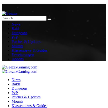
News
Raids
Dungeons
PvP
Patches & Updates
Mounts
Klassennews & Guides
Erweiterungen
Addons
News
Raids
Dungeons
PvP
Patches & Updates
Mounts
Klassennews & Guides