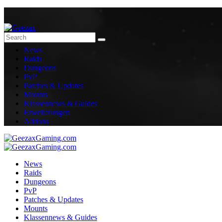
News
Raids
Dungeons
PvP
Patches & Updates
Mounts
Klassennews & Guides
Erweiterungen
Addons
News
Raids
Dungeons
PvP
Patches & Updates
Mounts
Klassennews & Guides