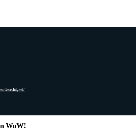
hen Gerechtigkeit“
 in WoW!