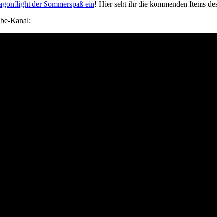
ragonflight der Sommerspaß ein
! Hier seht ihr die kommenden Items de
ube-Kanal: