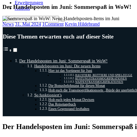
Erweiterungen
Der Handelsposten im Juni: Sommerspaß in WoW!
Addons
News
31. Mai 2024
1
Comment
Kevin Hildebrand
Diese Themen erwarten euch auf dieser Seite
Der Handelsposten im Juni: Sommerspaß in WoW!
Handelsposten im Juni: Die neuen Items
Hier ist das Sortiment für Juni
HAUSTIERE, REITTIERE UND SPIELZEUGE
RÜSTUNGSTRANSMOGRIFIKATIONEN
WAFFENTRANSMOGRIFIKATIONEN
Die Bonusbelohnung für diesen Monat
Holt euch die Transmogrifikationssets „Bürde der unerbittlic
So funktioniert’s
Holt euch jeden Monat Devisen
Das Reisetagebuch
Einen Gegenstand festhalten
Der Handelsposten im Juni: Sommerspaß