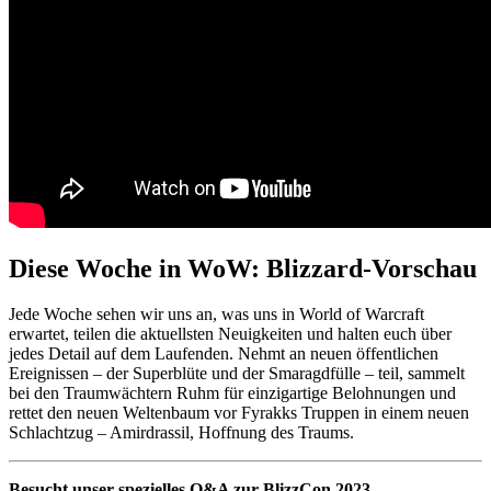
Diese Woche in WoW: Blizzard-Vorschau
Jede Woche sehen wir uns an, was uns in World of Warcraft
erwartet, teilen die aktuellsten Neuigkeiten und halten euch über
jedes Detail auf dem Laufenden. Nehmt an neuen öffentlichen
Ereignissen – der Superblüte und der Smaragdfülle – teil, sammelt
bei den Traumwächtern Ruhm für einzigartige Belohnungen und
rettet den neuen Weltenbaum vor Fyrakks Truppen in einem neuen
Schlachtzug – Amirdrassil, Hoffnung des Traums.
Besucht unser spezielles Q&A zur BlizzCon 2023