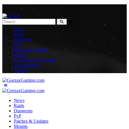
News
Raids
Dungeons
PvP
Patches & Updates
Mounts
Klassennews & Guides
Erweiterungen
Addons
News
Raids
Dungeons
PvP
Patches & Updates
Mounts