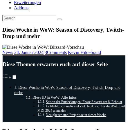
Erweiterungen
Addons
Diese Woche in WoW: Season of Discovery, Twitch-
Drop und mehr
News
24. Januar 2024
3
Comments
Kevin Hildebrand
Diese Themen erwarten euch auf dieser Seite
Diese Woche in WoW: Season of Discovery, Twitch-Drop und
mehr
Diese ID in WoW: Alle Infos
Saison der Entdeckungen: Phase 2 startet am 8. Februar
Es bleibt nicht mehr viel Zeit: Jetzt noch für die AWC und
MDI 2024 anmelden
Neuigkeiten und Ereignisse in dieser Woche