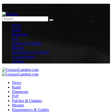
News
Raids
Dungeons
PvP
Patches & Updates
Mounts
Klassennews & Guides
Erweiterungen
Addons
News
Raids
Dungeons
PvP
Patches & Updates
Mounts
Klassennews & Guides