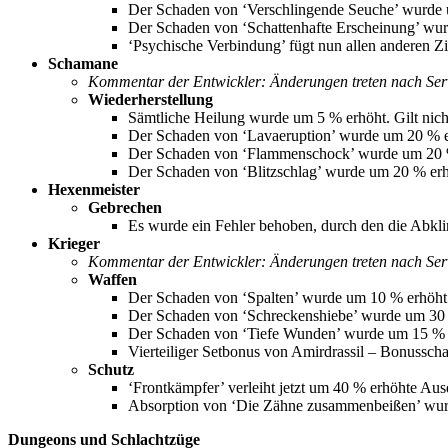
Der Schaden von ‘Verschlingende Seuche’ wurde 
Der Schaden von ‘Schattenhafte Erscheinung’ wu
‘Psychische Verbindung’ fügt nun allen anderen Z
Schamane
Kommentar der Entwickler: Änderungen treten nach Serve
Wiederherstellung
Sämtliche Heilung wurde um 5 % erhöht. Gilt nicht
Der Schaden von ‘Lavaeruption’ wurde um 20 % e
Der Schaden von ‘Flammenschock’ wurde um 20 
Der Schaden von ‘Blitzschlag’ wurde um 20 % erh
Hexenmeister
Gebrechen
Es wurde ein Fehler behoben, durch den die Abkli
Krieger
Kommentar der Entwickler: Änderungen treten nach Serve
Waffen
Der Schaden von ‘Spalten’ wurde um 10 % erhöht. 
Der Schaden von ‘Schreckenshiebe’ wurde um 30 % 
Der Schaden von ‘Tiefe Wunden’ wurde um 15 % erh
Vierteiliger Setbonus von Amirdrassil – Bonusscha
Schutz
‘Frontkämpfer’ verleiht jetzt um 40 % erhöhte Aus
Absorption von ‘Die Zähne zusammenbeißen’ wur
Dungeons und Schlachtzüge