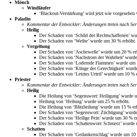
Mönch
Windläufer
‘Blackout-Verstärkung’ wird jetzt wie vorgesehen v
Paladin
Kommentar der Entwickler: Änderungen treten nach Serve
Heilig
Der Schaden von ‘Schild der Rechtschaffenen’ wu
Der Schaden von ‘Weihe’ wurde um 30 % erhöht.
Vergeltung
Der Schaden von ‘Aschewelle’ wurde um 20 % er
Der Schaden von ‘Nachstrom der Wahrheit’ wurde
Der Schaden von ‘Lodernde Flammen’ wurde um 
Der Schaden von ‘Klinge der Gerechtigkeit’ wurd
Der Schaden von ‘Letztes Urteil’ wurde um 10 % 
Priester
Kommentar der Entwickler: Änderungen treten nach Serve
Heilig
Die Heilung von ‘Segenswort: Heiligung’ wurde 
Heilung von ‘Heilung’ wurde um 25 % erhöht.
Die Heilung von ‘Blitzheilung’ wurde um 15 % er
Der Schaden von ‘Segenswort: Züchtigung’ wurde
Der Schaden von ‘Heilige Pein’ wurde um 30 % er
Der Schaden von ‘Schattenwort: Schmerz’ wurde 
Schatten
Der Schaden von ‘Gedankenschlag’ wurde um 10 