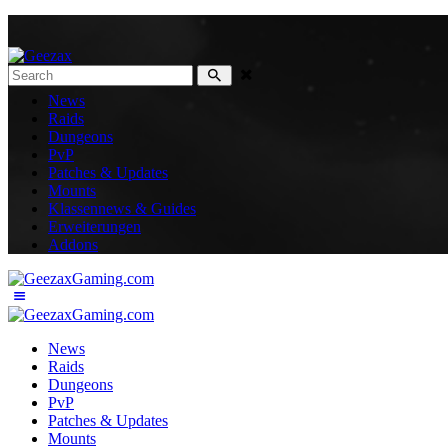
News
Raids
Dungeons
PvP
Patches & Updates
Mounts
Klassennews & Guides
Erweiterungen
Addons
News
Raids
Dungeons
PvP
Patches & Updates
Mounts