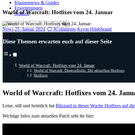
Klassennews & Guides
Erweiterungen
World of Warcraft: Hotfixes vom 24. Januar
Addons
News
25. Januar 2024
3
Comments
Kevin Hildebrand
Diese Themen erwarten euch auf dieser Seite
World of Warcraft: Hotfixes vom 24. Januar
World of Warcraft: Dragonflight: Die aktuellen Hotfixes
Hotfixes
World of Warcraft: Hotfixes vom 24. Janu
Leise, still und heimlich hat
Blizzard in dieser Woche Hotfixes auf di
Wichtige Infos zum aktuellen Patch seht ihr hier: