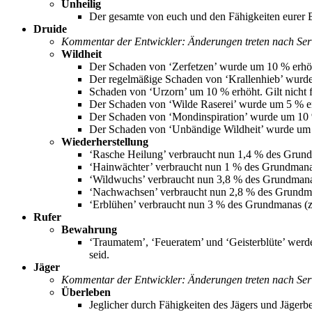
Unheilig
Der gesamte von euch und den Fähigkeiten eurer Be
Druide
Kommentar der Entwickler: Änderungen treten nach Serve
Wildheit
Der Schaden von ‘Zerfetzen’ wurde um 10 % erhöht
Der regelmäßige Schaden von ‘Krallenhieb’ wurde 
Schaden von ‘Urzorn’ um 10 % erhöht. Gilt nicht f
Der Schaden von ‘Wilde Raserei’ wurde um 5 % erh
Der Schaden von ‘Mondinspiration’ wurde um 10 
Der Schaden von ‘Unbändige Wildheit’ wurde um 
Wiederherstellung
‘Rasche Heilung’ verbraucht nun 1,4 % des Grund
‘Hainwächter’ verbraucht nun 1 % des Grundmana
‘Wildwuchs’ verbraucht nun 3,8 % des Grundmana
‘Nachwachsen’ verbraucht nun 2,8 % des Grundma
‘Erblühen’ verbraucht nun 3 % des Grundmanas (z
Rufer
Bewahrung
‘Traumatem’, ‘Feueratem’ und ‘Geisterblüte’ werde
seid.
Jäger
Kommentar der Entwickler: Änderungen treten nach Serve
Überleben
Jeglicher durch Fähigkeiten des Jägers und Jägerb