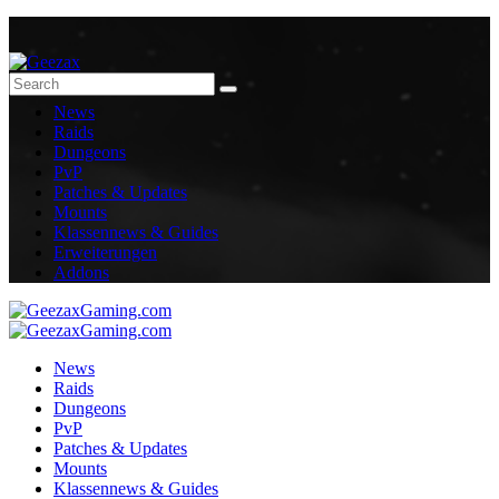
News
Raids
Dungeons
PvP
Patches & Updates
Mounts
Klassennews & Guides
Erweiterungen
Addons
News
Raids
Dungeons
PvP
Patches & Updates
Mounts
Klassennews & Guides