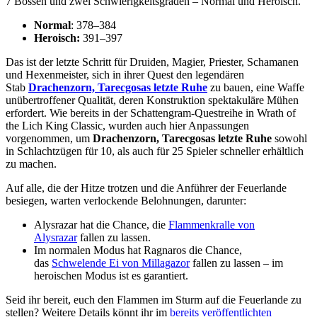
7 Bossen und zwei Schwierigkeitsgraden – Normal und Heroisch.
Normal
: 378–384
Heroisch:
391–397
Das ist der letzte Schritt für Druiden, Magier, Priester, Schamanen
und Hexenmeister, sich in ihrer Quest den legendären
Stab
Drachenzorn, Tarecgosas letzte Ruhe
zu bauen, eine Waffe
unübertroffener Qualität, deren Konstruktion spektakuläre Mühen
erfordert. Wie bereits in der Schattengram-Questreihe in Wrath of
the Lich King Classic, wurden auch hier Anpassungen
vorgenommen, um
Drachenzorn, Tarecgosas letzte Ruhe
sowohl
in Schlachtzügen für 10, als auch für 25 Spieler schneller erhältlich
zu machen.
Auf alle, die der Hitze trotzen und die Anführer der Feuerlande
besiegen, warten verlockende Belohnungen, darunter:
Alysrazar hat die Chance, die
Flammenkralle von
Alysrazar
fallen zu lassen.
Im normalen Modus hat Ragnaros die Chance,
das
Schwelende Ei von Millagazor
fallen zu lassen – im
heroischen Modus ist es garantiert.
Seid ihr bereit, euch den Flammen im Sturm auf die Feuerlande zu
stellen? Weitere Details könnt ihr im
bereits veröffentlichten