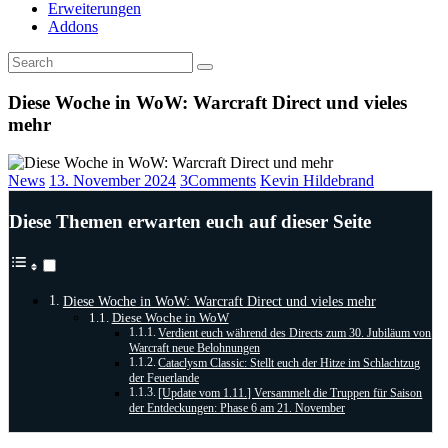
Erweiterungen
Addons
Diese Woche in WoW: Warcraft Direct und vieles
mehr
News
13. November 2024
3
Comments
Kevin Hildebrand
Diese Themen erwarten euch auf dieser Seite
Diese Woche in WoW: Warcraft Direct und vieles mehr
Diese Woche in WoW
Verdient euch während des Directs zum 30. Jubiläum von
Warcraft neue Belohnungen
Cataclysm Classic: Stellt euch der Hitze im Schlachtzug
der Feuerlande
[Update vom 1.11.] Versammelt die Truppen für Saison
der Entdeckungen: Phase 6 am 21. November