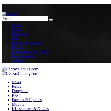
News
Raids
Dungeons
PvP
Patches & Updates
Mounts
Klassennews & Guides
Erweiterungen
Addons
News
Raids
Dungeons
PvP
Patches & Updates
Mounts
Klassennews & Guides