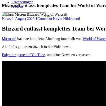
Erweiterungen
Microsoft entlässt komplettes Team bei World of Warc
Addons
News
2. August 2025
1
Comment
Kevin Hildebrand
Blizzard entlässt komplettes Team bei Wor
Microsoft
hat eine komplette Abteilung innerhalb von
World of Warcr
Alle Infos gibt es zusätzlich in der Videonews.
Folgt mir gerne auf YouTube
, um keine News zu verpassen.