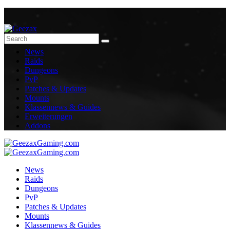
News
Raids
Dungeons
PvP
Patches & Updates
Mounts
Klassennews & Guides
Erweiterungen
Addons
News
Raids
Dungeons
PvP
Patches & Updates
Mounts
Klassennews & Guides