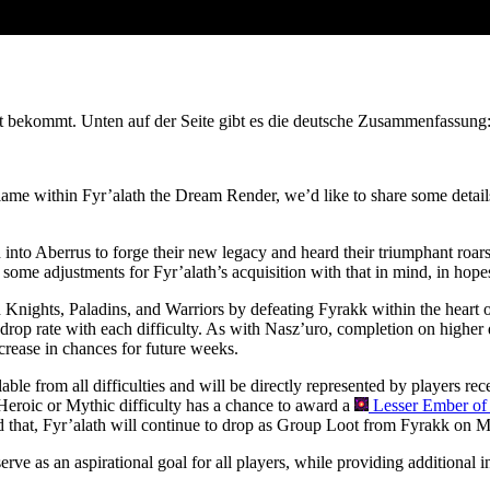
 Axt bekommt. Unten auf der Seite gibt es die deutsche Zusammenfassung
me within Fyr’alath the Dream Render, we’d like to share some details
o Aberrus to forge their new legacy and heard their triumphant roars
ome adjustments for Fyr’alath’s acquisition with that in mind, in hopes 
 Knights, Paladins, and Warriors by defeating Fyrakk within the heart of
n drop rate with each difficulty. As with Nasz’uro, completion on higher
ncrease in chances for future weeks.
le from all difficulties and will be directly represented by players re
 Heroic or Mythic difficulty has a chance to award a
Lesser Ember of 
 that, Fyr’alath will continue to drop as Group Loot from Fyrakk on Myt
erve as an aspirational goal for all players, while providing additional