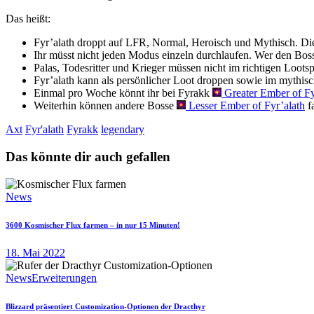
Das heißt:
Fyr’alath droppt auf LFR, Normal, Heroisch und Mythisch. D
Ihr müsst nicht jeden Modus einzeln durchlaufen. Wer den Bo
Palas, Todesritter und Krieger müssen nicht im richtigen Loo
Fyr’alath kann als persönlicher Loot droppen sowie im mythi
Einmal pro Woche könnt ihr bei Fyrakk
Greater Ember of Fy
Weiterhin können andere Bosse
Lesser Ember of Fyr’alath
f
Axt
Fyr'alath
Fyrakk
legendary
Das könnte dir auch gefallen
News
3600 Kosmischer Flux farmen – in nur 15 Minuten!
18. Mai 2022
News
Erweiterungen
Blizzard präsentiert Customization-Optionen der Dracthyr