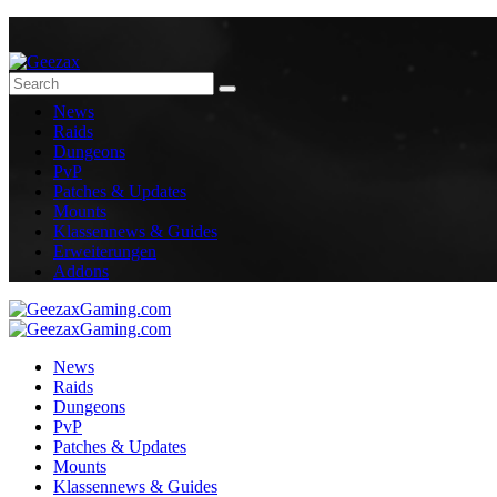
News
Raids
Dungeons
PvP
Patches & Updates
Mounts
Klassennews & Guides
Erweiterungen
Addons
News
Raids
Dungeons
PvP
Patches & Updates
Mounts
Klassennews & Guides