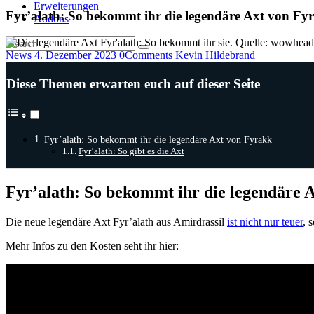
Erweiterungen
Fyr’alath: So bekommt ihr die legendäre Axt von Fy
Addons
News
4. Dezember 2023
0
Comments
Kevin Hildebrand
Diese Themen erwarten euch auf dieser Seite
Fyr’alath: So bekommt ihr die legendäre Axt von Fyrakk
Fyr’alath: So gibt es die Axt
Fyr’alath: So bekommt ihr die legendäre 
Die neue legendäre Axt Fyr’alath aus Amirdrassil
ist nicht nur teuer
, 
Mehr Infos zu den Kosten seht ihr hier: