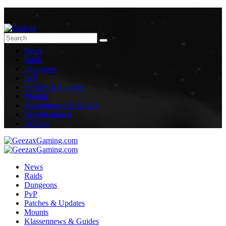
News
Raids
Dungeons
PvP
Patches & Updates
Mounts
Klassennews & Guides
Erweiterungen
Addons
News
Raids
Dungeons
PvP
Patches & Updates
Mounts
Klassennews & Guides