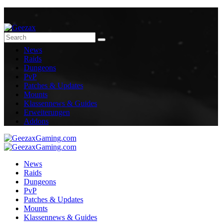
News
Raids
Dungeons
PvP
Patches & Updates
Mounts
Klassennews & Guides
Erweiterungen
Addons
News
Raids
Dungeons
PvP
Patches & Updates
Mounts
Klassennews & Guides