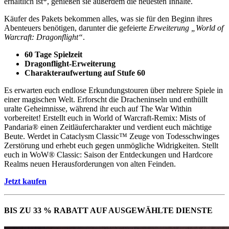
erhältlich ist*, genießen sie außerdem die neuesten Inhalte.
Käufer des Pakets bekommen alles, was sie für den Beginn ihres
Abenteuers benötigen, darunter die gefeierte
Erweiterung „World of
Warcraft: Dragonflight“
.
60 Tage Spielzeit
Dragonflight-Erweiterung
Charakteraufwertung auf Stufe 60
Es erwarten euch endlose Erkundungstouren über mehrere Spiele in
einer magischen Welt. Erforscht die Dracheninseln und enthüllt
uralte Geheimnisse, während ihr euch auf The War Within
vorbereitet! Erstellt euch in World of Warcraft-Remix: Mists of
Pandaria® einen Zeitläufercharakter und verdient euch mächtige
Beute. Werdet in Cataclysm Classic™ Zeuge von Todesschwinges
Zerstörung und erhebt euch gegen unmögliche Widrigkeiten. Stellt
euch in WoW® Classic: Saison der Entdeckungen und Hardcore
Realms neuen Herausforderungen von alten Feinden.
Jetzt kaufen
BIS ZU 33 % RABATT AUF AUSGEWÄHLTE DIENSTE