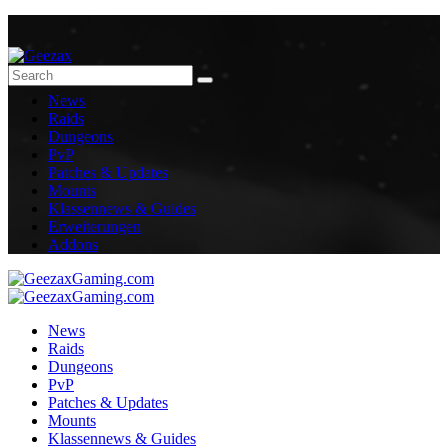
News
Raids
Dungeons
PvP
Patches & Updates
Mounts
Klassennews & Guides
Erweiterungen
Addons
News
Raids
Dungeons
PvP
Patches & Updates
Mounts
Klassennews & Guides