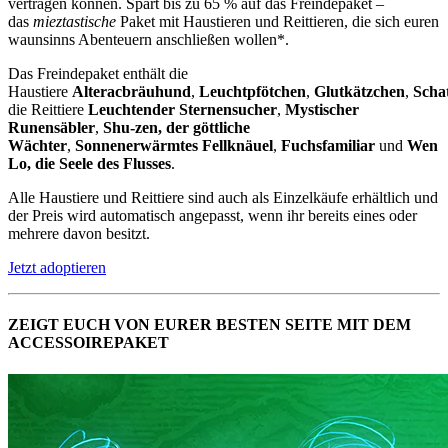
vertragen können. Spart bis zu 65 % auf das Freindepaket –
das
mieztastische
Paket mit Haustieren und Reittieren, die sich euren
waunsinns Abenteuern anschließen wollen*.
Das Freindepaket enthält die
Haustiere
Alteracbräuhund
,
Leuchtpfötchen
,
Glutkätzchen
,
Scha
die Reittiere
Leuchtender Sternensucher
,
Mystischer
Runensäbler
,
Shu-zen, der göttliche
Wächter
,
Sonnenerwärmtes Fellknäuel
,
Fuchsfamiliar
und
Wen
Lo, die Seele des Flusses
.
Alle Haustiere und Reittiere sind auch als Einzelkäufe erhältlich und
der Preis wird automatisch angepasst, wenn ihr bereits eines oder
mehrere davon besitzt.
Jetzt adoptieren
ZEIGT EUCH VON EURER BESTEN SEITE MIT DEM
ACCESSOIREPAKET