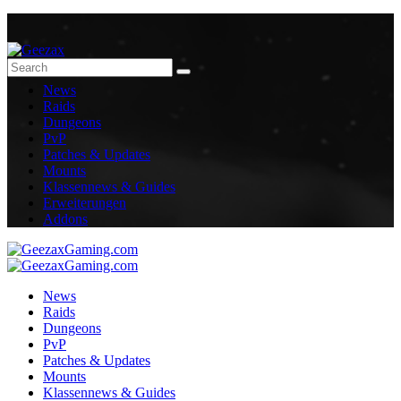
News
Raids
Dungeons
PvP
Patches & Updates
Mounts
Klassennews & Guides
Erweiterungen
Addons
News
Raids
Dungeons
PvP
Patches & Updates
Mounts
Klassennews & Guides