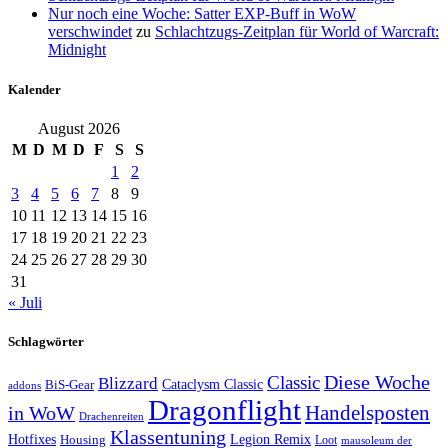
Nur noch eine Woche: Satter EXP-Buff in WoW
verschwindet
zu
Schlachtzugs-Zeitplan für World of Warcraft:
Midnight
Kalender
August 2026
M
D
M
D
F
S
S
1
2
3
4
5
6
7
8
9
10
11
12
13
14
15
16
17
18
19
20
21
22
23
24
25
26
27
28
29
30
31
« Juli
Schlagwörter
Classic
Diese Woche
Blizzard
Cataclysm Classic
BiS-Gear
addons
Dragonflight
Handelsposten
in WoW
Drachenreiten
Klassentuning
Hotfixes
Housing
Legion Remix
Loot
mausoleum der