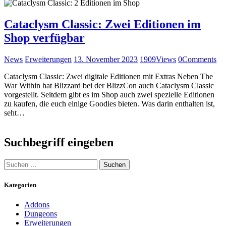
Cataclysm Classic: Zwei Editionen im
Shop verfügbar
News
Erweiterungen
13. November 2023
1909
Views
0
Comments
Cataclysm Classic: Zwei digitale Editionen mit Extras Neben The
War Within hat Blizzard bei der BlizzCon auch Cataclysm Classic
vorgestellt. Seitdem gibt es im Shop auch zwei spezielle Editionen
zu kaufen, die euch einige Goodies bieten. Was darin enthalten ist,
seht…
Suchbegriff eingeben
S
u
c
Kategorien
h
e
Addons
n
Dungeons
n
Erweiterungen