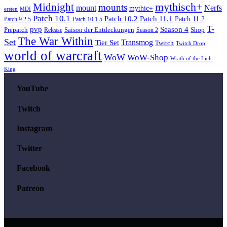
mythisch+
Midnight
mounts
mount
Nerfs
mythic+
MDI
ersten
Patch 10.1
Patch 10.2
Patch 11.1
Patch 11.2
Patch 9.2.5
Patch 10.1.5
T-
pvp
Season 4
Saison der Entdeckungen
Shop
Prepatch
Release
Season 2
The War Within
Set
Transmog
Tier Set
Twitch
Twitch Drop
world of warcraft
WoW
WoW-Shop
Wrath of the Lich
King
YouTube
Twitch
Instagram
Twitter
Facebook
Patreon