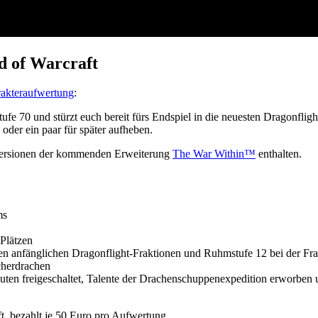
d of Warcraft
rakteraufwertung
:
fe 70 und stürzt euch bereit fürs Endspiel in die neuesten Dragonfligh
oder ein paar für später aufheben.
n Versionen der kommenden Erweiterung
The War Within™
enthalten.
ms
 Plätzen
ßen anfänglichen Dragonflight-Fraktionen und Ruhmstufe 12 bei der F
cherdrachen
uten freigeschaltet, Talente der Drachenschuppenexpedition erworben 
t, bezahlt je 50 Euro pro Aufwertung.