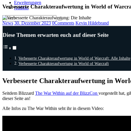
Erweiterungen
Verbesserte Charakteraufwertung in World of Warcra
Addons
News
30. Dezember 2023
0
Comments
Kevin Hildebrand
Diese Themen erwarten euch auf dieser Seite
Verbesserte Charakteraufwertung in World of Warcraft: Alle Inhalte
Verbesserte Charakteraufwertung in World of Warcraft
Verbesserte Charakteraufwertung in World
Seitdem Blizzard
The War Within auf der BlizzCon
vorgestellt hat, 
dieser Seite an!
Alle Infos zu The War Within seht ihr in diesem Video: