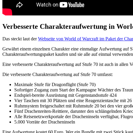
Verbesserte Charakteraufwertung in Worl
Das steckt laut der
Webseite von World of Warcraft im Paket der Cha
Gewährt einem einzelnen Charakter eine einmalige Aufwertung auf Stu
Charakteraufwertungspaket kaufen und sie alle auf einmal verwenden 
Eine verbesserte Charakteraufwertung auf Stufe 70 ist auch in alle
Die verbesserte Charakteraufwertung auf Stufe 70 umfasst:
Maximale Stufe für Dragonflight (Stufe 70)
Sofortiger Zugang zum Start der Kampagne Wächter des Trau
Endspiel-bereite Ausrüstung mit Gegenstandsstufe 424
Vier Taschen mit 30 Plätzen und eine Reagenzientasche mit 26
Ruhmsystem freigeschaltet mit Ruhmstufe 20 bei den vier gro
Fünf Drachenreiten-Reittiere, darunter den schlängelnden Krie
Alle Reisenetzwerkportale der Dracheninseln verfügbar, Flugro
5.000 Vorräte der Dracheninseln
Eine Aufwertung kostet 60 Euro. Wer ein Bundle mit zwei Stück kauf