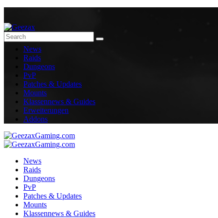
News
Raids
Dungeons
PvP
Patches & Updates
Mounts
Klassennews & Guides
Erweiterungen
Addons
News
Raids
Dungeons
PvP
Patches & Updates
Mounts
Klassennews & Guides