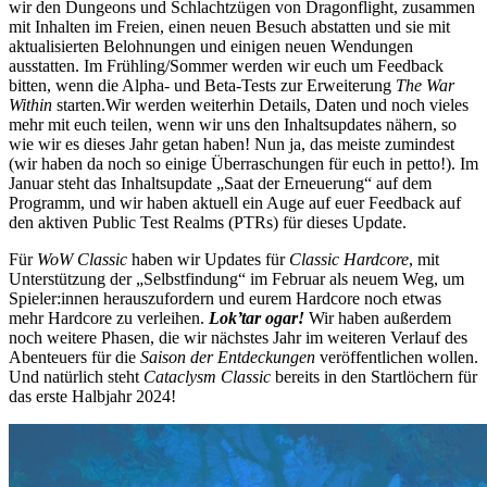
wir den Dungeons und Schlachtzügen von Dragonflight, zusammen
mit Inhalten im Freien, einen neuen Besuch abstatten und sie mit
aktualisierten Belohnungen und einigen neuen Wendungen
ausstatten. Im Frühling/Sommer werden wir euch um Feedback
bitten, wenn die Alpha- und Beta-Tests zur Erweiterung
The War
Within
starten.Wir werden weiterhin Details, Daten und noch vieles
mehr mit euch teilen, wenn wir uns den Inhaltsupdates nähern, so
wie wir es dieses Jahr getan haben! Nun ja, das meiste zumindest
(wir haben da noch so einige Überraschungen für euch in petto!). Im
Januar steht das Inhaltsupdate „Saat der Erneuerung“ auf dem
Programm, und wir haben aktuell ein Auge auf euer Feedback auf
den aktiven Public Test Realms (PTRs) für dieses Update.
Für
WoW Classic
haben wir Updates für
Classic Hardcore
, mit
Unterstützung der „Selbstfindung“ im Februar als neuem Weg, um
Spieler:innen herauszufordern und eurem Hardcore noch etwas
mehr Hardcore zu verleihen.
Lok’tar ogar!
Wir haben außerdem
noch weitere Phasen, die wir nächstes Jahr im weiteren Verlauf des
Abenteuers für die
Saison der Entdeckungen
veröffentlichen wollen.
Und natürlich steht
Cataclysm Classic
bereits in den Startlöchern für
das erste Halbjahr 2024!