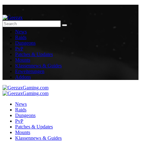
News
Raids
Dungeons
PvP
Patches & Updates
Mounts
Klassennews & Guides
Erweiterungen
Addons
News
Raids
Dungeons
PvP
Patches & Updates
Mounts
Klassennews & Guides