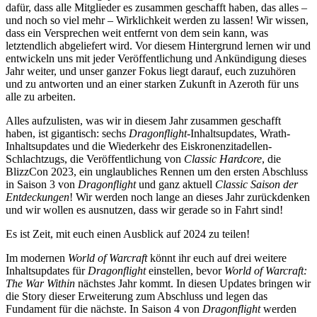
dafür, dass alle Mitglieder es zusammen geschafft haben, das alles –
und noch so viel mehr – Wirklichkeit werden zu lassen! Wir wissen,
dass ein Versprechen weit entfernt von dem sein kann, was
letztendlich abgeliefert wird. Vor diesem Hintergrund lernen wir und
entwickeln uns mit jeder Veröffentlichung und Ankündigung dieses
Jahr weiter, und unser ganzer Fokus liegt darauf, euch zuzuhören
und zu antworten und an einer starken Zukunft in Azeroth für uns
alle zu arbeiten.
Alles aufzulisten, was wir in diesem Jahr zusammen geschafft
haben, ist gigantisch: sechs
Dragonflight
-Inhaltsupdates, Wrath-
Inhaltsupdates und die Wiederkehr des Eiskronenzitadellen-
Schlachtzugs, die Veröffentlichung von
Classic Hardcore
, die
BlizzCon 2023, ein unglaubliches Rennen um den ersten Abschluss
in Saison 3 von
Dragonflight
und ganz aktuell
Classic Saison der
Entdeckungen
! Wir werden noch lange an dieses Jahr zurückdenken
und wir wollen es ausnutzen, dass wir gerade so in Fahrt sind!
Es ist Zeit, mit euch einen Ausblick auf 2024 zu teilen!
Im modernen
World of Warcraft
könnt ihr euch auf drei weitere
Inhaltsupdates für
Dragonflight
einstellen, bevor
World of Warcraft:
The War Within
nächstes Jahr kommt. In diesen Updates bringen wir
die Story dieser Erweiterung zum Abschluss und legen das
Fundament für die nächste. In Saison 4 von
Dragonflight
werden